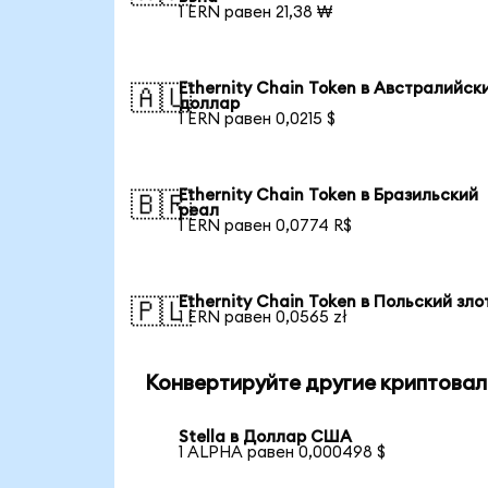
1 ERN равен 21,38 ₩
Ethernity Chain Token в Австралийск
🇦🇺
доллар
1 ERN равен 0,0215 $
Ethernity Chain Token в Бразильский
🇧🇷
реал
1 ERN равен 0,0774 R$
Ethernity Chain Token в Польский зл
🇵🇱
1 ERN равен 0,0565 zł
Конвертируйте другие криптовал
Stella в Доллар США
1 ALPHA равен 0,000498 $