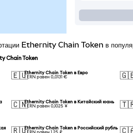
ертации Ethernity Chain Token в попул
y Chain Token
Ethernity Chain Token в Евро
🇪🇺
🇬
1 ERN равен 0,0131 €
а
Ethernity Chain Token в Китайский юань
🇨🇳
🇹
1 ERN равен 0,1025 ¥
кая
Ethernity Chain Token в Российский рубль
🇷🇺
🇨
1 ERN равен 1,25 ₽