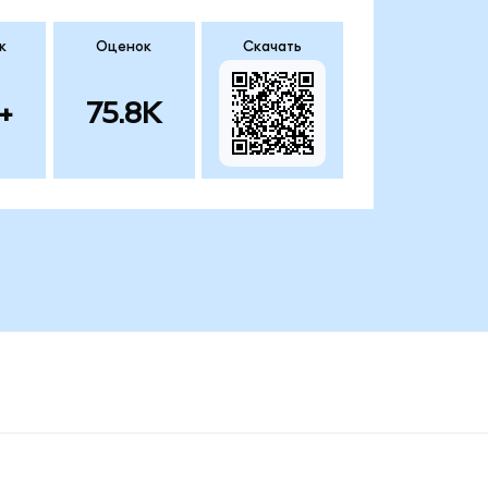
к
Оценок
Скачать
+
75.8K