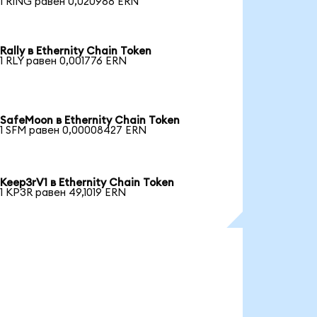
1 RING равен 0,020988 ERN
Rally в Ethernity Chain Token
1 RLY равен 0,001776 ERN
SafeMoon в Ethernity Chain Token
1 SFM равен 0,00008427 ERN
Keep3rV1 в Ethernity Chain Token
1 KP3R равен 49,1019 ERN