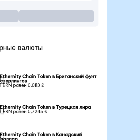
ярные валюты
Ethernity Chain Token в Британский фунт

стерлингов
1 ERN равен 0,0113 £
Ethernity Chain Token в Турецкая лира

1 ERN равен 0,7245 ₺
Ethernity Chain Token в Канадский

доллар