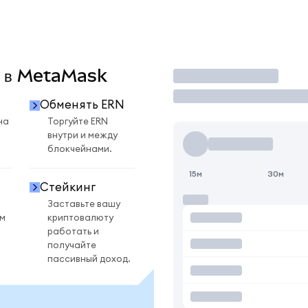
N в MetaMask
Торговать
Обменять ERN
на
Торгуйте ERN
внутри и между
блокчейнами.
15м
30м
Стейкинг
Заставьте вашу
ом
криптовалюту
работать и
получайте
пассивный доход.