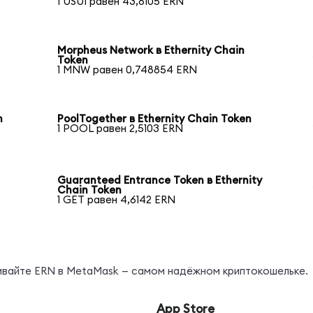
1 USUI равен 43,8105 ERN
Morpheus Network в Ethernity Chain
Token
1 MNW равен 0,748854 ERN
n
PoolTogether в Ethernity Chain Token
1 POOL равен 2,5103 ERN
Guaranteed Entrance Token в Ethernity
Chain Token
1 GET равен 4,6142 ERN
нивайте ERN в MetaMask — самом надёжном криптокошельке.
App Store