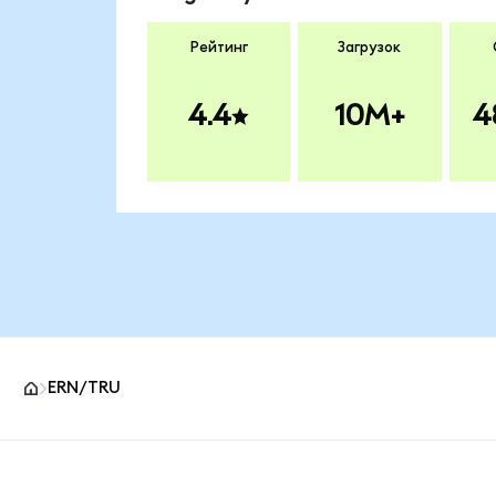
Рейтинг
Загрузок
4.4
10M+
4
ERN/TRU
Нижний колонтитул сайта MetaMask