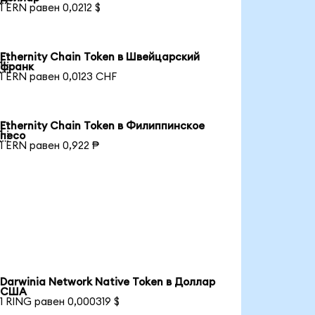
1 ERN равен 0,0212 $
Ethernity Chain Token в Швейцарский

франк
1 ERN равен 0,0123 CHF
Ethernity Chain Token в Филиппинское

песо
1 ERN равен 0,922 ₱
Darwinia Network Native Token в Доллар
США
1 RING равен 0,000319 $