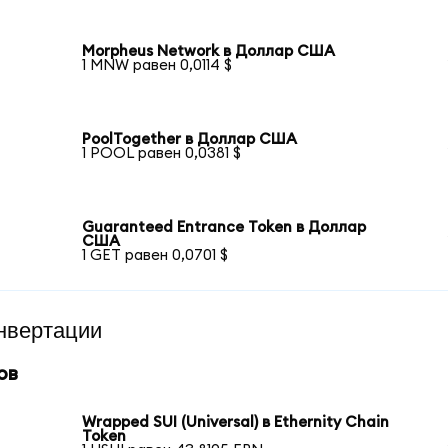
Morpheus Network в Доллар США
1 MNW равен 0,0114 $
PoolTogether в Доллар США
1 POOL равен 0,0381 $
Guaranteed Entrance Token в Доллар
США
1 GET равен 0,0701 $
нвертации
ов
Wrapped SUI (Universal) в Ethernity Chain
Token