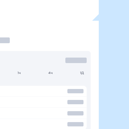
1ч
4ч
1Д