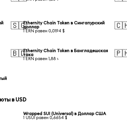
ий
Ethernity Chain Token в Сингапурский
🇸🇬
🇨
доллар
1 ERN равен 0,0194 $
Ethernity Chain Token в Бангладешская
🇧🇩
🇵
така
1 ERN равен 1,88 ৳
отый
юты в USD
Wrapped SUI (Universal) в Доллар США
1 USUI равен 0,6654 $