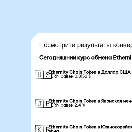
Посмотрите результаты конв
Сегодняшний курс обмена Ethernit
Ethernity Chain Token в Доллар США
🇺🇸
1 ERN равен 0,0152 $
Ethernity Chain Token в Японская иен
🇯🇵
1 ERN равен 2,4 ¥
Ethernity Chain Token в Южнокорейс
🇰🇷
вона