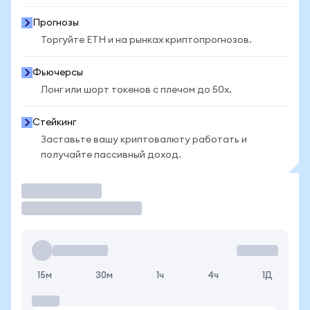
Прогнозы
Торгуйте ETH и на рынках криптопрогнозов.
Фьючерсы
Лонг или шорт токенов с плечом до 50x.
Стейкинг
Заставьте вашу криптовалюту работать и
получайте пассивный доход.
Торговать
15м
30м
1ч
4ч
1Д