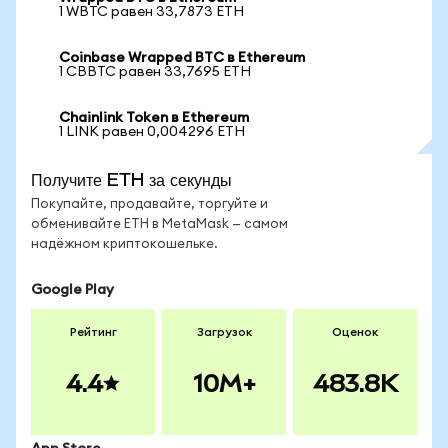
1 WBTC равен 33,7873 ETH
Coinbase Wrapped BTC в Ethereum
1 CBBTC равен 33,7695 ETH
Chainlink Token в Ethereum
1 LINK равен 0,004296 ETH
Получите ETH за секунды
Покупайте, продавайте, торгуйте и
обменивайте ETH в MetaMask — самом
надёжном криптокошельке.
Google Play
Рейтинг
Загрузок
Оценок
4.4
10M+
483.8K