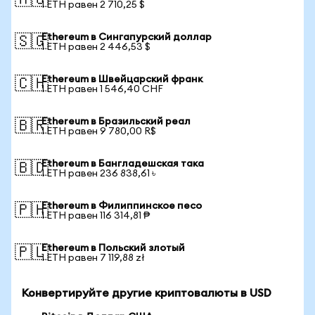
🇦🇺
1 ETH равен 2 710,25 $
Ethereum в Сингапурский доллар
🇸🇬
1 ETH равен 2 446,53 $
Ethereum в Швейцарский франк
🇨🇭
1 ETH равен 1 546,40 CHF
Ethereum в Бразильский реал
🇧🇷
1 ETH равен 9 780,00 R$
Ethereum в Бангладешская така
🇧🇩
1 ETH равен 236 838,61 ৳
Ethereum в Филиппинское песо
🇵🇭
1 ETH равен 116 314,81 ₱
Ethereum в Польский злотый
🇵🇱
1 ETH равен 7 119,88 zł
Конвертируйте другие криптовалюты в USD