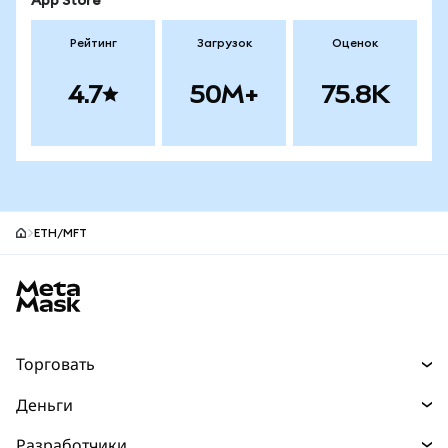
App Store
Рейтинг
Загрузок
Оценок
4.7
50M+
75.8K
ETH/MFT
Нижний колонтитул сайта MetaMask
Торговать
Торговля
Деньги
Swaps
Покупайте
Разработчики