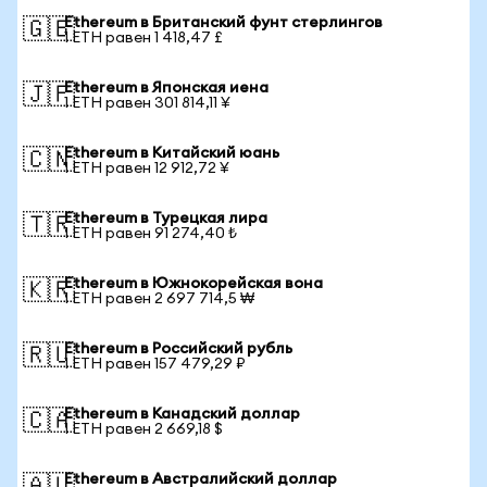
Ethereum в Британский фунт стерлингов
🇬🇧
1 ETH равен 1 418,47 £
Ethereum в Японская иена
🇯🇵
1 ETH равен 301 814,11 ¥
Ethereum в Китайский юань
🇨🇳
1 ETH равен 12 912,72 ¥
Ethereum в Турецкая лира
🇹🇷
1 ETH равен 91 274,40 ₺
Ethereum в Южнокорейская вона
🇰🇷
1 ETH равен 2 697 714,5 ₩
Ethereum в Российский рубль
🇷🇺
1 ETH равен 157 479,29 ₽
Ethereum в Канадский доллар
🇨🇦
1 ETH равен 2 669,18 $
Ethereum в Австралийский доллар