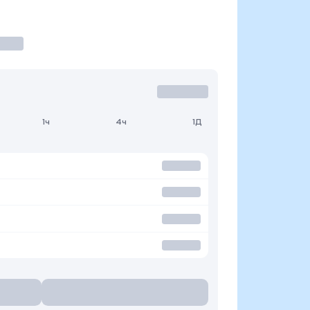
1ч
4ч
1Д