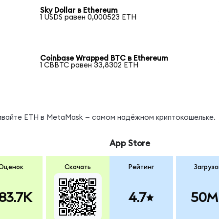
Sky Dollar в Ethereum
1 USDS равен 0,000523 ETH
Coinbase Wrapped BTC в Ethereum
1 CBBTC равен 33,8302 ETH
нивайте ETH в MetaMask — самом надёжном криптокошельке.
App Store
Оценок
Скачать
Рейтинг
Загрузо
83.7K
4.7
50M