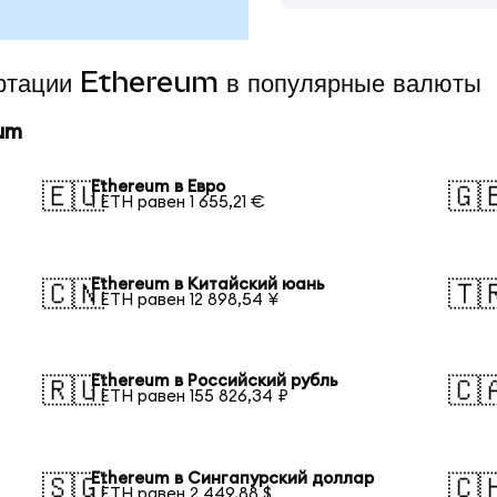
ертации Ethereum в популярные валюты
um
Ethereum в Евро
🇪🇺
🇬
1 ETH равен 1 655,21 €
Ethereum в Китайский юань
🇨🇳
🇹
1 ETH равен 12 898,54 ¥
Ethereum в Российский рубль
🇷🇺
🇨
1 ETH равен 155 826,34 ₽
Ethereum в Сингапурский доллар
🇸🇬
🇨
1 ETH равен 2 449,88 $