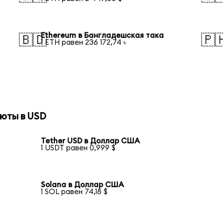
Ethereum в Бангладешская така
🇧🇩
🇵
1 ETH равен 236 172,74 ৳
юты в USD
Tether USD в Доллар США
1 USDT равен 0,999 $
Solana в Доллар США
1 SOL равен 74,18 $