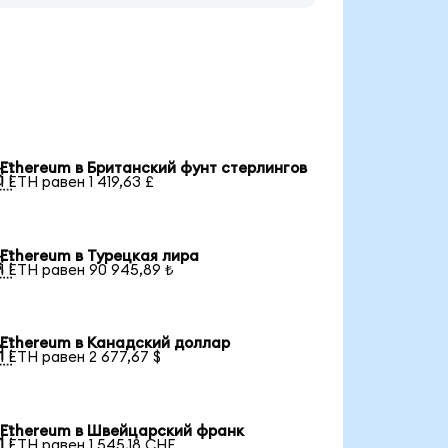
Ethereum в Британский фунт стерлингов

1 ETH равен 1 419,63 £
Ethereum в Турецкая лира

1 ETH равен 90 945,89 ₺
Ethereum в Канадский доллар

1 ETH равен 2 677,67 $
Ethereum в Швейцарский франк

1 ETH равен 1 545,18 CHF