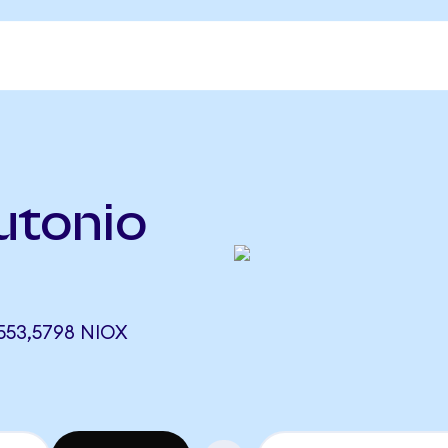
utonio
553,5798 NIOX