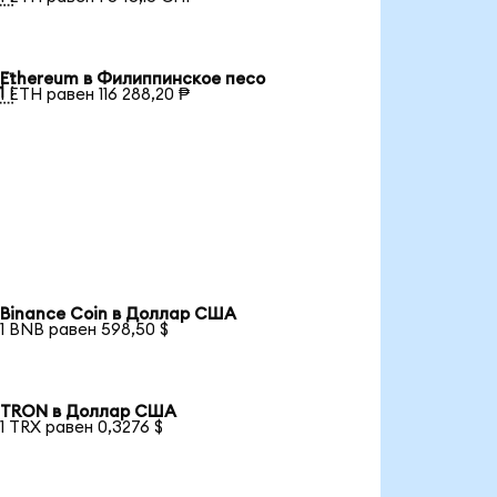
Ethereum в Филиппинское песо

1 ETH равен 116 288,20 ₱
Binance Coin в Доллар США
1 BNB равен 598,50 $
TRON в Доллар США
1 TRX равен 0,3276 $