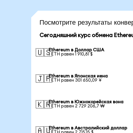
Посмотрите результаты конв
Сегодняшний курс обмена Ethere
Ethereum в Доллар США
🇺🇸
1 ETH равен 1 910,81 $
Ethereum в Японская иена
🇯🇵
1 ETH равен 301 650,09 ¥
Ethereum в Южнокорейская вона
🇰🇷
1 ETH равен 2 729 206,7 ₩
Ethereum в Австралийский доллар
🇦🇺
1 ETH равен 2 715,15 $