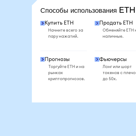
Способы использования ET
Купить ETH
Продать ETH
Начните всего за
Обменяйте ETH 
пару нажатий.
наличные.
Прогнозы
Фьючерсы
Торгуйте ETH и на
Лонг или шорт
рынках
токенов с плеч
криптопрогнозов.
до 50x.