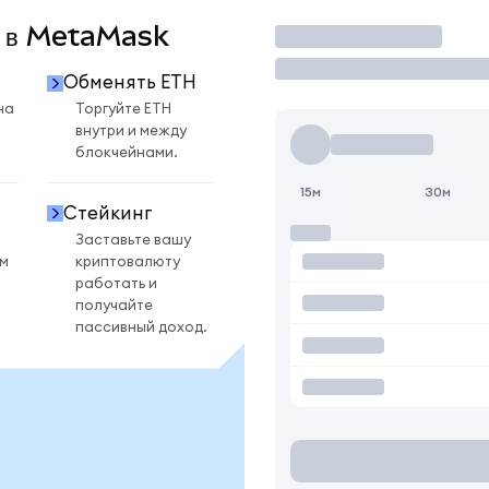
H в MetaMask
Торговать
Обменять ETH
на
Торгуйте ETH
внутри и между
блокчейнами.
15м
30м
Стейкинг
Заставьте вашу
ом
криптовалюту
работать и
получайте
пассивный доход.