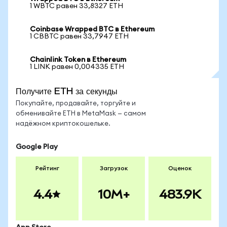
1 WBTC равен 33,8327 ETH
Coinbase Wrapped BTC в Ethereum
1 CBBTC равен 33,7947 ETH
Chainlink Token в Ethereum
1 LINK равен 0,004335 ETH
Получите ETH за секунды
Покупайте, продавайте, торгуйте и
обменивайте ETH в MetaMask — самом
надёжном криптокошельке.
Google Play
Рейтинг
Загрузок
Оценок
4.4
10M+
483.9K