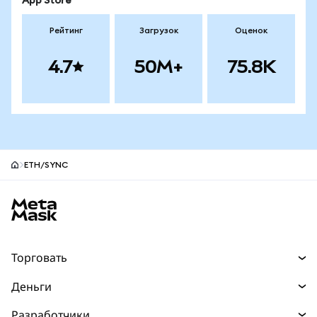
App Store
Рейтинг
Загрузок
Оценок
4.7
50M+
75.8K
ETH/SYNC
Нижний колонтитул сайта MetaMask
Торговать
Торговля
Деньги
Swaps
Покупайте
Разработчики