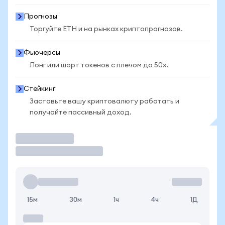
Прогнозы
Торгуйте ETH и на рынках криптопрогнозов.
Фьючерсы
Лонг или шорт токенов с плечом до 50x.
Стейкинг
Заставьте вашу криптовалюту работать и
получайте пассивный доход.
Торговать
15м
30м
1ч
4ч
1Д