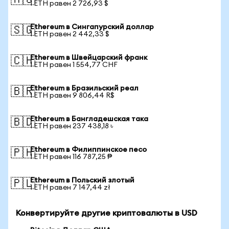
🇦🇺
1 ETH равен 2 726,93 $
Ethereum в Сингапурский доллар
🇸🇬
1 ETH равен 2 442,33 $
Ethereum в Швейцарский франк
🇨🇭
1 ETH равен 1 554,77 CHF
Ethereum в Бразильский реал
🇧🇷
1 ETH равен 9 806,44 R$
Ethereum в Бангладешская така
🇧🇩
1 ETH равен 237 438,18 ৳
Ethereum в Филиппинское песо
🇵🇭
1 ETH равен 116 787,25 ₱
Ethereum в Польский злотый
🇵🇱
1 ETH равен 7 147,44 zł
Конвертируйте другие криптовалюты в USD