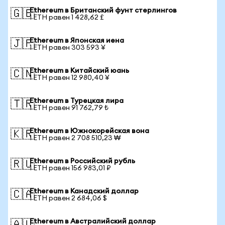
Ethereum в Британский фунт стерлингов
🇬🇧
1 ETH равен 1 428,62 £
Ethereum в Японская иена
🇯🇵
1 ETH равен 303 593 ¥
Ethereum в Китайский юань
🇨🇳
1 ETH равен 12 980,40 ¥
Ethereum в Турецкая лира
🇹🇷
1 ETH равен 91 762,79 ₺
Ethereum в Южнокорейская вона
🇰🇷
1 ETH равен 2 708 510,23 ₩
Ethereum в Российский рубль
🇷🇺
1 ETH равен 156 983,01 ₽
Ethereum в Канадский доллар
🇨🇦
1 ETH равен 2 684,06 $
Ethereum в Австралийский доллар