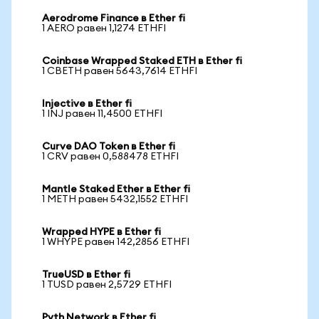
Aerodrome Finance в Ether fi
1 AERO равен 1,1274 ETHFI
Coinbase Wrapped Staked ETH в Ether fi
1 CBETH равен 5643,7614 ETHFI
Injective в Ether fi
1 INJ равен 11,4500 ETHFI
Curve DAO Token в Ether fi
1 CRV равен 0,588478 ETHFI
Mantle Staked Ether в Ether fi
1 METH равен 5432,1552 ETHFI
Wrapped HYPE в Ether fi
1 WHYPE равен 142,2856 ETHFI
TrueUSD в Ether fi
1 TUSD равен 2,5729 ETHFI
Pyth Network в Ether fi