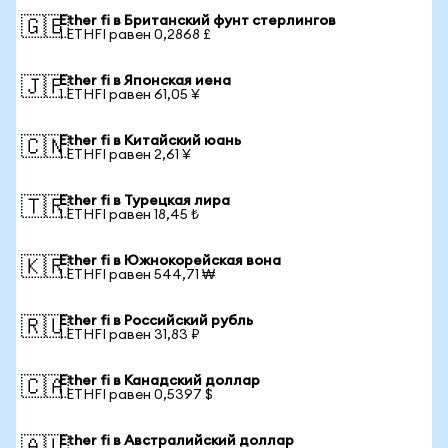
Ether fi в Британский фунт стерлингов
🇬🇧
1 ETHFI равен 0,2868 £
Ether fi в Японская иена
🇯🇵
1 ETHFI равен 61,05 ¥
Ether fi в Китайский юань
🇨🇳
1 ETHFI равен 2,61 ¥
Ether fi в Турецкая лира
🇹🇷
1 ETHFI равен 18,45 ₺
Ether fi в Южнокорейская вона
🇰🇷
1 ETHFI равен 544,71 ₩
Ether fi в Российский рубль
🇷🇺
1 ETHFI равен 31,83 ₽
Ether fi в Канадский доллар
🇨🇦
1 ETHFI равен 0,5397 $
Ether fi в Австралийский доллар