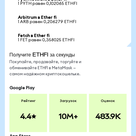
1 PYTH равен 0,102065 ETHFI
Arbitrum в Ether fi
1 ARB равен 0,206279 ETHFI
Fetch в Ether fi
1 FET равен 0,358025 ETHFI
Получите ETHFI за секунды
Покупайте, продавайте, торгуйте и
обменивайте ETHFI в MetaMask —
самом надёжном криптокошельке.
Google Play
Рейтинг
Загрузок
Оценок
4.4
10M+
483.9K