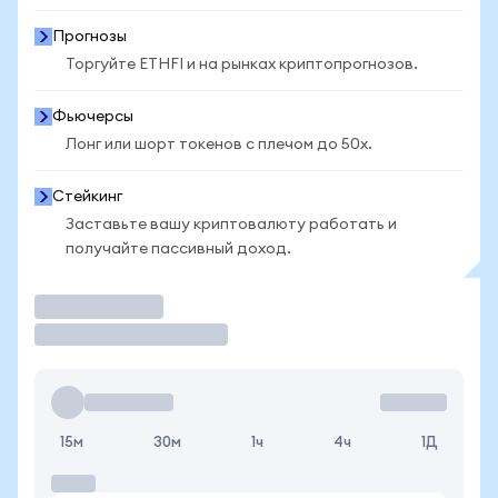
Прогнозы
Торгуйте ETHFI и на рынках криптопрогнозов.
Фьючерсы
Лонг или шорт токенов с плечом до 50x.
Стейкинг
Заставьте вашу криптовалюту работать и
получайте пассивный доход.
Торговать
15м
30м
1ч
4ч
1Д