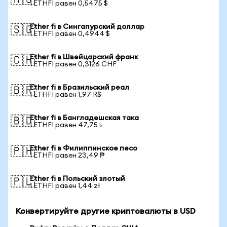
🇦🇺
1 ETHFI равен 0,5475 $
Ether fi в Сингапурский доллар
🇸🇬
1 ETHFI равен 0,4944 $
Ether fi в Швейцарский франк
🇨🇭
1 ETHFI равен 0,3126 CHF
Ether fi в Бразильский реал
🇧🇷
1 ETHFI равен 1,97 R$
Ether fi в Бангладешская така
🇧🇩
1 ETHFI равен 47,75 ৳
Ether fi в Филиппинское песо
🇵🇭
1 ETHFI равен 23,49 ₱
Ether fi в Польский злотый
🇵🇱
1 ETHFI равен 1,44 zł
Конвертируйте другие криптовалюты в USD