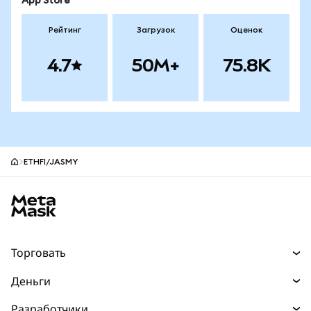
App Store
Рейтинг
Загрузок
Оценок
4.7
50M+
75.8K
ETHFI/JASMY
Нижний колонтитул сайта MetaMask
Торговать
Торговля
Деньги
Swaps
Покупайте
Разработчики