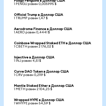
Pudgy Penguins в Доллар США
1 PENGU равен 0,005995 $
Official Trump в Доллар США
1 TRUMP равен 1,47 $
Aerodrome Finance в Доллар США
1 AERO равен 0,4441 $
Coinbase Wrapped Staked ETH в Доллар США
1 CBETH равен 2 176,02 $
Injective в Доллар США
1 INJ равен 4,51 $
Curve DAO Token в Доллар США
1 CRV равен 0,2119 $
Mantle Staked Ether в Доллар США
1 METH равен 2 104,23 $
Wrapped HYPE в Доллар США
1 WHYPE равен 54,59 $