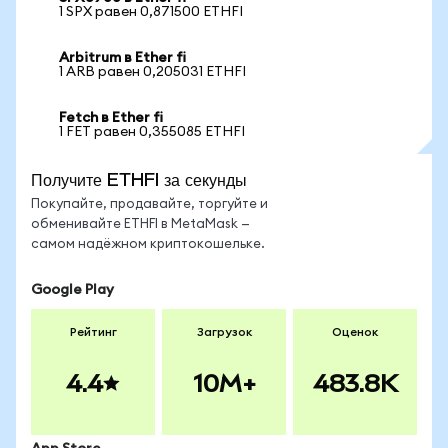
1 SPX равен 0,871500 ETHFI
Arbitrum в Ether fi
1 ARB равен 0,205031 ETHFI
Fetch в Ether fi
1 FET равен 0,355085 ETHFI
Получите ETHFI за секунды
Покупайте, продавайте, торгуйте и
обменивайте ETHFI в MetaMask —
самом надёжном криптокошельке.
Google Play
Рейтинг
Загрузок
Оценок
4.4
10M+
483.8K