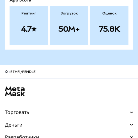
App Store
Рейтинг
Загрузок
Оценок
4.7
50M+
75.8K
ETHFI/PENDLE
Нижний колонтитул сайта MetaMask
Торговать
Торговля
Деньги
Swaps
Покупайте
Разработчики