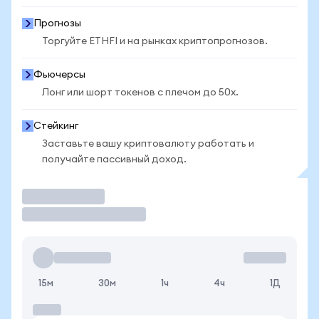
Прогнозы
Торгуйте ETHFI и на рынках криптопрогнозов.
Фьючерсы
Лонг или шорт токенов с плечом до 50x.
Стейкинг
Заставьте вашу криптовалюту работать и
получайте пассивный доход.
Торговать
15м
30м
1ч
4ч
1Д