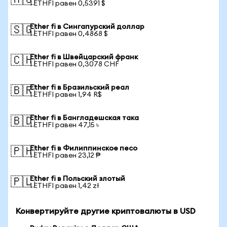
🇦🇺
1 ETHFI равен 0,5391 $
Ether fi в Сингапурский доллар
🇸🇬
1 ETHFI равен 0,4868 $
Ether fi в Швейцарский франк
🇨🇭
1 ETHFI равен 0,3078 CHF
Ether fi в Бразильский реал
🇧🇷
1 ETHFI равен 1,94 R$
Ether fi в Бангладешская така
🇧🇩
1 ETHFI равен 47,15 ৳
Ether fi в Филиппинское песо
🇵🇭
1 ETHFI равен 23,12 ₱
Ether fi в Польский злотый
🇵🇱
1 ETHFI равен 1,42 zł
Конвертируйте другие криптовалюты в USD