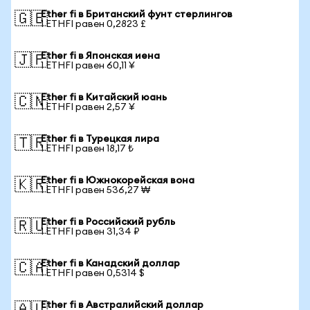
Ether fi в Британский фунт стерлингов
🇬🇧
1 ETHFI равен 0,2823 £
Ether fi в Японская иена
🇯🇵
1 ETHFI равен 60,11 ¥
Ether fi в Китайский юань
🇨🇳
1 ETHFI равен 2,57 ¥
Ether fi в Турецкая лира
🇹🇷
1 ETHFI равен 18,17 ₺
Ether fi в Южнокорейская вона
🇰🇷
1 ETHFI равен 536,27 ₩
Ether fi в Российский рубль
🇷🇺
1 ETHFI равен 31,34 ₽
Ether fi в Канадский доллар
🇨🇦
1 ETHFI равен 0,5314 $
Ether fi в Австралийский доллар