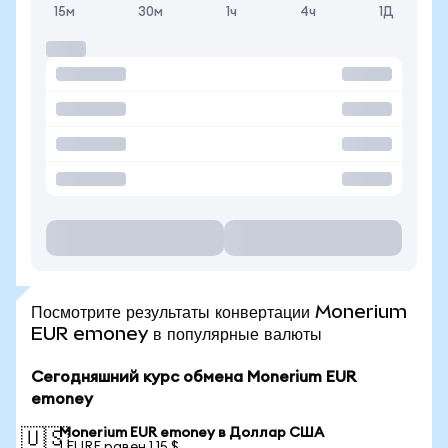
15м
30м
1ч
4ч
1Д
Посмотрите результаты конвертации Monerium
EUR emoney в популярные валюты
Сегодняшний курс обмена Monerium EUR
emoney
Monerium EUR emoney в Доллар США
🇺🇸
1 EURE равен 1,15 $