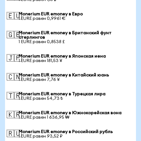
Monerium EUR emoney в Евро
🇪🇺
1 EURE равен 0,9961 €
Monerium EUR emoney в Британский фунт
🇬🇧
стерлингов
1 EURE равен 0,8538 £
Monerium EUR emoney в Японская иена
🇯🇵
1 EURE равен 181,53 ¥
Monerium EUR emoney в Китайский юань
🇨🇳
1 EURE равен 7,76 ¥
Monerium EUR emoney в Турецкая лира
🇹🇷
1 EURE равен 54,73 ₺
Monerium EUR emoney в Южнокорейская вона
🇰🇷
1 EURE равен 1 636,95 ₩
Monerium EUR emoney в Российский рубль
🇷🇺
1 EURE равен 93,52 ₽