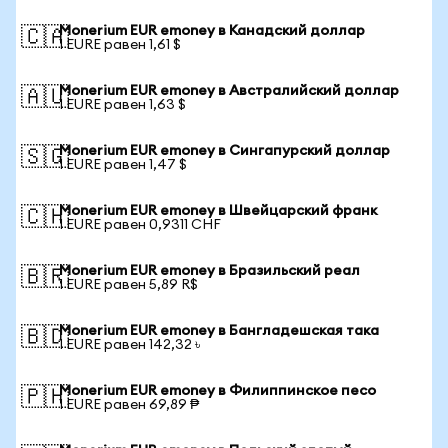
Monerium EUR emoney в Канадский доллар
🇨🇦
1 EURE равен 1,61 $
Monerium EUR emoney в Австралийский доллар
🇦🇺
1 EURE равен 1,63 $
Monerium EUR emoney в Сингапурский доллар
🇸🇬
1 EURE равен 1,47 $
Monerium EUR emoney в Швейцарский франк
🇨🇭
1 EURE равен 0,9311 CHF
Monerium EUR emoney в Бразильский реал
🇧🇷
1 EURE равен 5,89 R$
Monerium EUR emoney в Бангладешская така
🇧🇩
1 EURE равен 142,32 ৳
Monerium EUR emoney в Филиппинское песо
🇵🇭
1 EURE равен 69,89 ₱