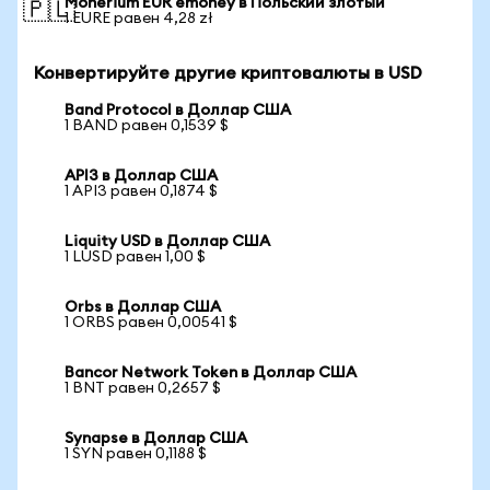
Monerium EUR emoney в Польский злотый
🇵🇱
1 EURE равен 4,28 zł
Конвертируйте другие криптовалюты в USD
Band Protocol в Доллар США
1 BAND равен 0,1539 $
API3 в Доллар США
1 API3 равен 0,1874 $
Liquity USD в Доллар США
1 LUSD равен 1,00 $
Orbs в Доллар США
1 ORBS равен 0,00541 $
Bancor Network Token в Доллар США
1 BNT равен 0,2657 $
Synapse в Доллар США
1 SYN равен 0,1188 $