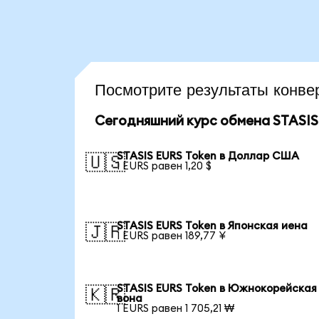
Посмотрите результаты кон
Сегодняшний курс обмена STASIS
STASIS EURS Token в Доллар США
🇺🇸
1 EURS равен 1,20 $
STASIS EURS Token в Японская иена
🇯🇵
1 EURS равен 189,77 ¥
STASIS EURS Token в Южнокорейская
🇰🇷
вона
1 EURS равен 1 705,21 ₩