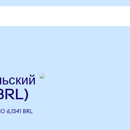
ьский
BRL)
О 6,1341 BRL