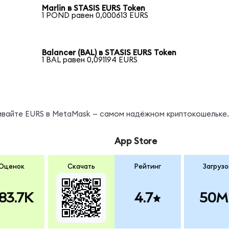
Marlin в STASIS EURS Token
1 POND равен 0,000613 EURS
Balancer (BAL) в STASIS EURS Token
1 BAL равен 0,091194 EURS
нивайте EURS в MetaMask — самом надёжном криптокошельке.
App Store
Оценок
Скачать
Рейтинг
Загрузо
83.7K
4.7
50M