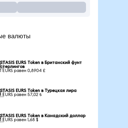
ые валюты
STASIS EURS Token в Британский фунт

стерлингов
1 EURS равен 0,8904 £
STASIS EURS Token в Турецкая лира

1 EURS равен 57,02 ₺
STASIS EURS Token в Канадский доллар

1 EURS равен 1,68 $