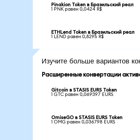
Pinakion Token в Бразильский реал
1 PNK равен 0,0424 R$
ETHLend Token в Бразильский реал
1 LEND равен 0,8295 R$
Изучите больше вариантов ко
Расширенные конвертации актив
Gitcoin в STASIS EURS Token
1 GTC равен 0,069397 EURS
OmiseGO в STASIS EURS Token
1 OMG равен 0,036798 EURS