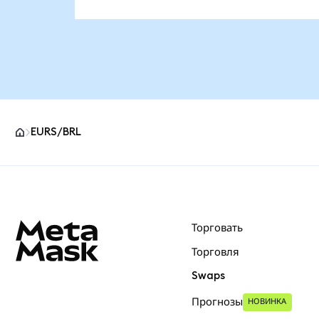
EURS/BRL
Нижний колонтитул сайта MetaMask
Торговать
Торговля
Swaps
Прогнозы
НОВИНКА