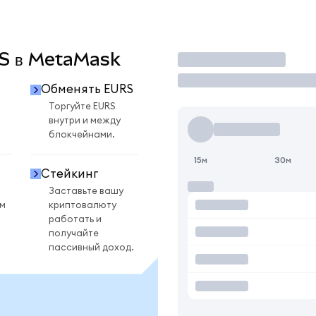
RS в MetaMask
Торговать
Обменять EURS
Торгуйте EURS
внутри и между
блокчейнами.
15м
30м
Стейкинг
Заставьте вашу
ом
криптовалюту
работать и
получайте
пассивный доход.