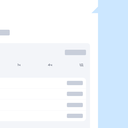
1ч
4ч
1Д