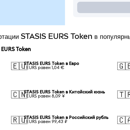
вертации STASIS EURS Token в популярн
 EURS Token
STASIS EURS Token в Евро
🇪🇺
🇬
1 EURS равен 1,04 €
STASIS EURS Token в Китайский юань
🇨🇳
🇹
1 EURS равен 8,09 ¥
STASIS EURS Token в Российский рубль
🇷🇺
🇨
1 EURS равен 99,43 ₽