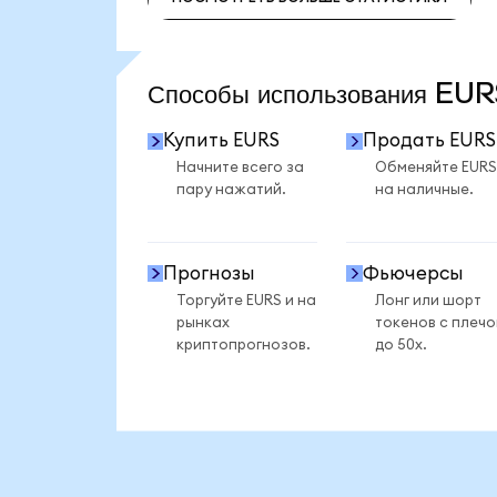
ПОСМОТРЕТЬ БОЛЬШЕ СТАТИСТИКИ
Способы использования EU
Купить EURS
Продать EURS
Начните всего за
Обменяйте EURS
пару нажатий.
на наличные.
Прогнозы
Фьючерсы
Торгуйте EURS и на
Лонг или шорт
рынках
токенов с плеч
криптопрогнозов.
до 50x.