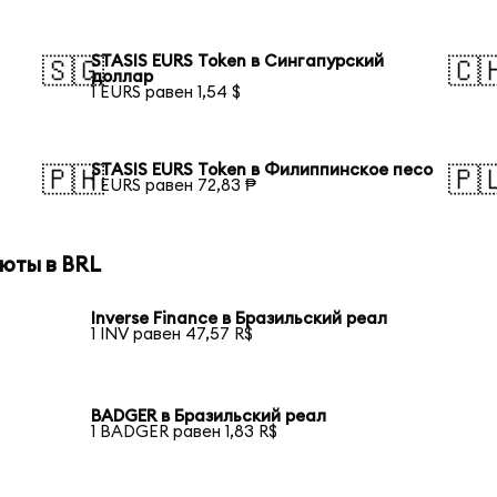
STASIS EURS Token в Сингапурский
🇸🇬
🇨
доллар
1 EURS равен 1,54 $
STASIS EURS Token в Филиппинское песо
🇵🇭
🇵
1 EURS равен 72,83 ₱
юты в BRL
Inverse Finance в Бразильский реал
1 INV равен 47,57 R$
BADGER в Бразильский реал
1 BADGER равен 1,83 R$