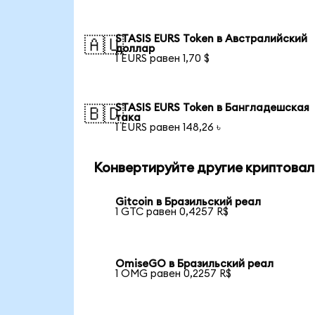
STASIS EURS Token в Австралийский
🇦🇺
доллар
1 EURS равен 1,70 $
STASIS EURS Token в Бангладешская
🇧🇩
така
1 EURS равен 148,26 ৳
Конвертируйте другие криптовал
Gitcoin в Бразильский реал
1 GTC равен 0,4257 R$
OmiseGO в Бразильский реал
1 OMG равен 0,2257 R$