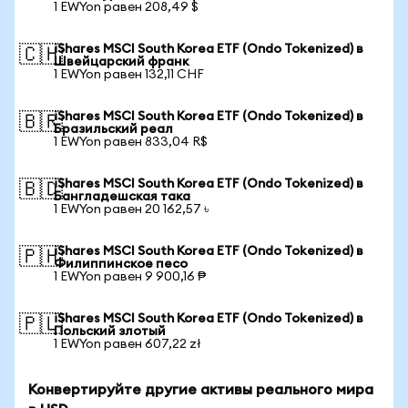
1 EWYon равен 208,49 $
iShares MSCI South Korea ETF (Ondo Tokenized) в
🇨🇭
Швейцарский франк
1 EWYon равен 132,11 CHF
iShares MSCI South Korea ETF (Ondo Tokenized) в
🇧🇷
Бразильский реал
1 EWYon равен 833,04 R$
iShares MSCI South Korea ETF (Ondo Tokenized) в
🇧🇩
Бангладешская така
1 EWYon равен 20 162,57 ৳
iShares MSCI South Korea ETF (Ondo Tokenized) в
🇵🇭
Филиппинское песо
1 EWYon равен 9 900,16 ₱
iShares MSCI South Korea ETF (Ondo Tokenized) в
🇵🇱
Польский злотый
1 EWYon равен 607,22 zł
Конвертируйте другие активы реального мира