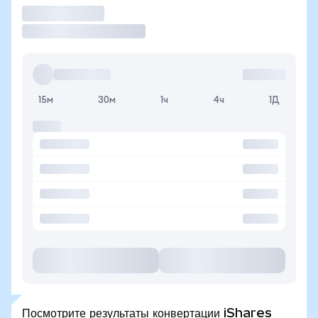
Торговать
15м
30м
1ч
4ч
1Д
Посмотрите результаты конвертации iShares