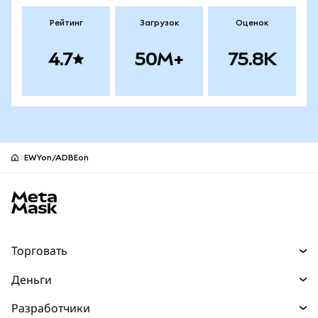
Рейтинг
Загрузок
Оценок
4.7
50M+
75.8K
EWYon/ADBEon
Нижний колонтитул сайта MetaMask
Торговать
Торговля
Деньги
Swaps
Покупайте
Разработчики
Прогнозы
НОВИНКА