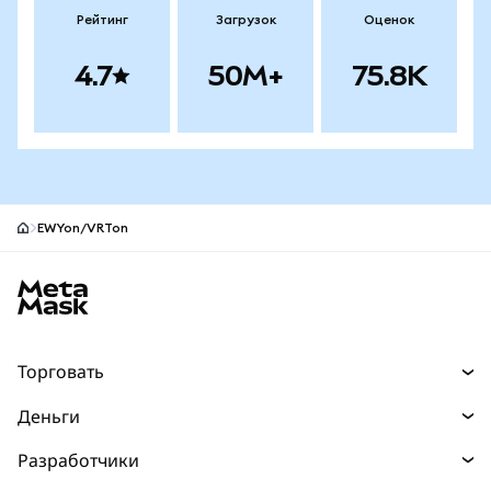
Рейтинг
Загрузок
Оценок
4.7
50M+
75.8K
EWYon/VRTon
Нижний колонтитул сайта MetaMask
Торговать
Торговля
Деньги
Swaps
Покупайте
Разработчики
Прогнозы
НОВИНКА
Карта
Документация для разработчиков