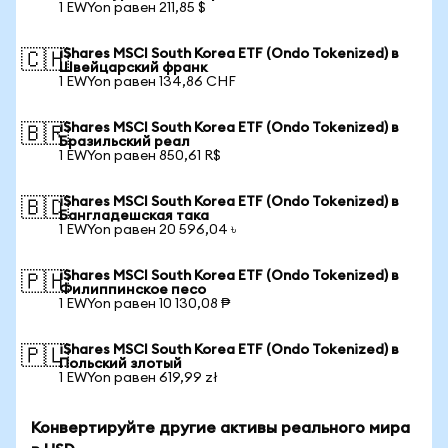
1 EWYon равен 211,85 $
iShares MSCI South Korea ETF (Ondo Tokenized) в
🇨🇭
Швейцарский франк
1 EWYon равен 134,86 CHF
iShares MSCI South Korea ETF (Ondo Tokenized) в
🇧🇷
Бразильский реал
1 EWYon равен 850,61 R$
iShares MSCI South Korea ETF (Ondo Tokenized) в
🇧🇩
Бангладешская така
1 EWYon равен 20 596,04 ৳
iShares MSCI South Korea ETF (Ondo Tokenized) в
🇵🇭
Филиппинское песо
1 EWYon равен 10 130,08 ₱
iShares MSCI South Korea ETF (Ondo Tokenized) в
🇵🇱
Польский злотый
1 EWYon равен 619,99 zł
Конвертируйте другие активы реального мира