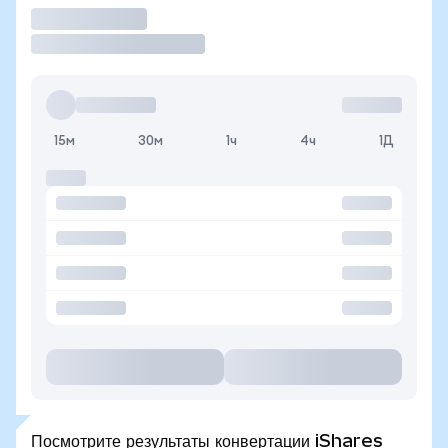
Торговать
15м
30м
1ч
4ч
1Д
Посмотрите результаты конвертации iShares