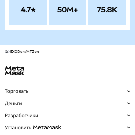
4.7
50M+
75.8K
EXODon/MTZon
Нижний колонтитул сайта MetaMask
Торговать
Торговля
Деньги
Swaps
Покупайте
Разработчики
Прогнозы
НОВИНКА
Карта
Документация для разработчиков
Установить MetaMask
Перпы
НОВИНКА
mUSD
НОВИНКА
Инфопанель
Защита транзакций