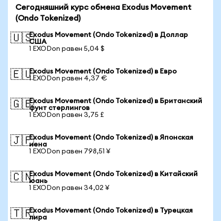
Сегодняшний курс обмена Exodus Movement
(Ondo Tokenized)
Exodus Movement (Ondo Tokenized) в Доллар
🇺🇸
США
1 EXODon равен 5,04 $
Exodus Movement (Ondo Tokenized) в Евро
🇪🇺
1 EXODon равен 4,37 €
Exodus Movement (Ondo Tokenized) в Британский
🇬🇧
фунт стерлингов
1 EXODon равен 3,75 £
Exodus Movement (Ondo Tokenized) в Японская
🇯🇵
иена
1 EXODon равен 798,51 ¥
Exodus Movement (Ondo Tokenized) в Китайский
🇨🇳
юань
1 EXODon равен 34,02 ¥
Exodus Movement (Ondo Tokenized) в Турецкая
🇹🇷
лира