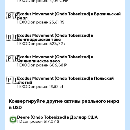
1 EXODon равен 4,09 CHF
Exodus Movement (Ondo Tokenized) в Бразильский
🇧🇷
реал
1 EXODon равен 25,81 R$
Exodus Movement (Ondo Tokenized) в
🇧🇩
Бангладешская така
1 EXODon равен 623,72 ৳
Exodus Movement (Ondo Tokenized) в
🇵🇭
Филиппинское песо
1 EXODon равен 306,38 ₱
Exodus Movement (Ondo Tokenized) в Польский
🇵🇱
злотый
1 EXODon равен 18,82 zł
Конвертируйте другие активы реального мира
в USD
Deere (Ondo Tokenized) в Доллар США
1 DEon равен 617,07 $