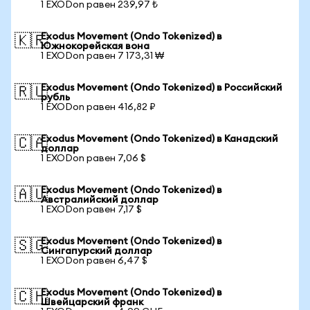
1 EXODon равен 239,97 ₺
Exodus Movement (Ondo Tokenized) в
🇰🇷
Южнокорейская вона
1 EXODon равен 7 173,31 ₩
Exodus Movement (Ondo Tokenized) в Российский
🇷🇺
рубль
1 EXODon равен 416,82 ₽
Exodus Movement (Ondo Tokenized) в Канадский
🇨🇦
доллар
1 EXODon равен 7,06 $
Exodus Movement (Ondo Tokenized) в
🇦🇺
Австралийский доллар
1 EXODon равен 7,17 $
Exodus Movement (Ondo Tokenized) в
🇸🇬
Сингапурский доллар
1 EXODon равен 6,47 $
Exodus Movement (Ondo Tokenized) в
🇨🇭
Швейцарский франк