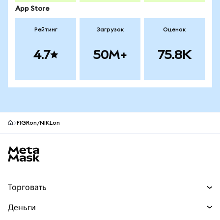
App Store
Рейтинг
Загрузок
Оценок
4.7
50M+
75.8K
FIGRon/NIKLon
Нижний колонтитул сайта MetaMask
Торговать
Торговля
Деньги
Swaps
Покупайте