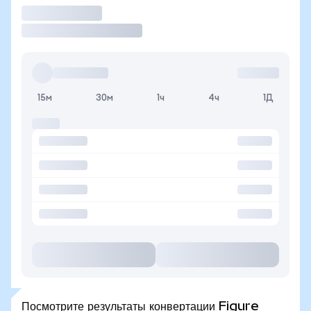
Торговать
15м
30м
1ч
4ч
1Д
Посмотрите результаты конвертации Figure