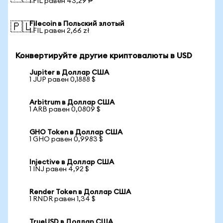
1 FIL равен 43,29 ₱
Filecoin в Польский злотый
🇵🇱
1 FIL равен 2,66 zł
Конвертируйте другие криптовалюты в USD
Jupiter в Доллар США
1 JUP равен 0,1888 $
Arbitrum в Доллар США
1 ARB равен 0,0809 $
GHO Token в Доллар США
1 GHO равен 0,9983 $
Injective в Доллар США
1 INJ равен 4,92 $
Render Token в Доллар США
1 RNDR равен 1,34 $
TrueUSD в Доллар США