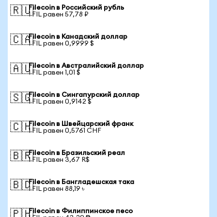
Filecoin в Российский рубль
🇷🇺
1 FIL равен 57,78 ₽
Filecoin в Канадский доллар
🇨🇦
1 FIL равен 0,9999 $
Filecoin в Австралийский доллар
🇦🇺
1 FIL равен 1,01 $
Filecoin в Сингапурский доллар
🇸🇬
1 FIL равен 0,9142 $
Filecoin в Швейцарский франк
🇨🇭
1 FIL равен 0,5761 CHF
Filecoin в Бразильский реал
🇧🇷
1 FIL равен 3,67 R$
Filecoin в Бангладешская така
🇧🇩
1 FIL равен 88,19 ৳
Filecoin в Филиппинское песо
🇵🇭