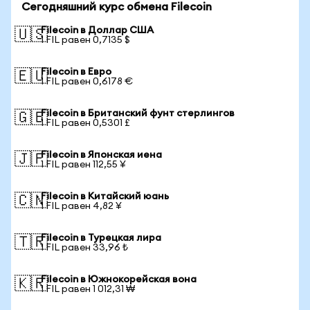
Сегодняшний курс обмена Filecoin
Filecoin в Доллар США
🇺🇸
1 FIL равен 0,7135 $
Filecoin в Евро
🇪🇺
1 FIL равен 0,6178 €
Filecoin в Британский фунт стерлингов
🇬🇧
1 FIL равен 0,5301 £
Filecoin в Японская иена
🇯🇵
1 FIL равен 112,55 ¥
Filecoin в Китайский юань
🇨🇳
1 FIL равен 4,82 ¥
Filecoin в Турецкая лира
🇹🇷
1 FIL равен 33,96 ₺
Filecoin в Южнокорейская вона
🇰🇷
1 FIL равен 1 012,31 ₩