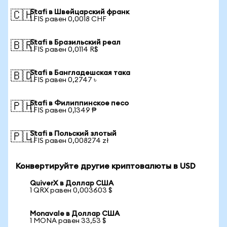
Stafi в Швейцарский франк
🇨🇭
1 FIS равен 0,0018 CHF
Stafi в Бразильский реал
🇧🇷
1 FIS равен 0,0114 R$
Stafi в Бангладешская така
🇧🇩
1 FIS равен 0,2747 ৳
Stafi в Филиппинское песо
🇵🇭
1 FIS равен 0,1349 ₱
Stafi в Польский злотый
🇵🇱
1 FIS равен 0,008274 zł
Конвертируйте другие криптовалюты в USD
QuiverX в Доллар США
1 QRX равен 0,003603 $
Monavale в Доллар США
1 MONA равен 33,53 $