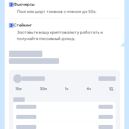
Фьючерсы
Лонг или шорт токенов с плечом до 50x.
Стейкинг
Заставьте вашу криптовалюту работать и
получайте пассивный доход.
Торговать
15м
30м
1ч
4ч
1Д