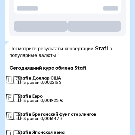
Посмотрите результаты конвертации Stafi в
популярные валюты
Сегодняшний курс обмена Stafi
Stafi в Доллар США
🇺🇸
1 FIS равен 0,002215 $
Stafi в Евро
🇪🇺
1 FIS равен 0,001923 €
Stafi в Британский фунт стерлингов
🇬🇧
1 FIS равен 0,001647 £
Stafi в Японская иена
🇯🇵