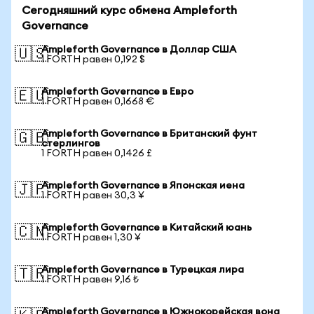
Сегодняшний курс обмена Ampleforth
Governance
Ampleforth Governance в Доллар США
🇺🇸
1 FORTH равен 0,192 $
Ampleforth Governance в Евро
🇪🇺
1 FORTH равен 0,1668 €
Ampleforth Governance в Британский фунт
🇬🇧
стерлингов
1 FORTH равен 0,1426 £
Ampleforth Governance в Японская иена
🇯🇵
1 FORTH равен 30,3 ¥
Ampleforth Governance в Китайский юань
🇨🇳
1 FORTH равен 1,30 ¥
Ampleforth Governance в Турецкая лира
🇹🇷
1 FORTH равен 9,16 ₺
Ampleforth Governance в Южнокорейская вона