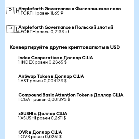
Ampleforth Governance в Филиппинское песо
🇵🇭
1 FORTH равен 11,65 ₱
Ampleforth Governance в Польский злотый
🇵🇱
1 FORTH равен 0,7133 zł
Конвертируйте другие криптовалюты в USD
Index Cooperative в Доллар США
1 INDEX равен 0,2365 $
AirSwap Token в Доллар США
1 AST равен 0,004173 $
Compound Basic Attention Token в Доллар США
1 CBAT равен 0,001393 $
xSUSHI в Доллар США
1 XSUSHI равен 0,2611 $
OVR в Доллар США
1 OVR равен 0,0261 $