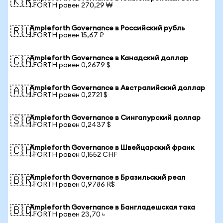
🇰🇷
1 FORTH равен 270,29 ₩
Ampleforth Governance в Российский рубль
🇷🇺
1 FORTH равен 15,67 ₽
Ampleforth Governance в Канадский доллар
🇨🇦
1 FORTH равен 0,2679 $
Ampleforth Governance в Австралийский доллар
🇦🇺
1 FORTH равен 0,2721 $
Ampleforth Governance в Сингапурский доллар
🇸🇬
1 FORTH равен 0,2437 $
Ampleforth Governance в Швейцарский франк
🇨🇭
1 FORTH равен 0,1552 CHF
Ampleforth Governance в Бразильский реал
🇧🇷
1 FORTH равен 0,9786 R$
Ampleforth Governance в Бангладешская така
🇧🇩
1 FORTH равен 23,70 ৳