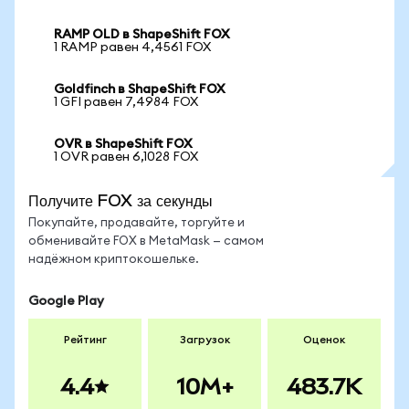
RAMP OLD в ShapeShift FOX
1 RAMP равен 4,4561 FOX
Goldfinch в ShapeShift FOX
1 GFI равен 7,4984 FOX
OVR в ShapeShift FOX
1 OVR равен 6,1028 FOX
Получите FOX за секунды
Покупайте, продавайте, торгуйте и
обменивайте FOX в MetaMask — самом
надёжном криптокошельке.
Google Play
Рейтинг
Загрузок
Оценок
4.4
10M+
483.7K