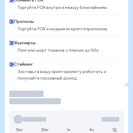
Обменять FOX
Торгуйте FOX внутри и между блокчейнами.
Прогнозы
Торгуйте FOX и на рынках криптопрогнозов.
Фьючерсы
Лонг или шорт токенов с плечом до 50x.
Стейкинг
Заставьте вашу криптовалюту работать и
получайте пассивный доход.
Торговать
15м
30м
1ч
4ч
1Д