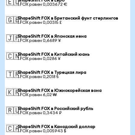
ShapeShift FOX в Евро
🇪🇺
1 FOX равен 0,003672 €
ShapeShift FOX в Британский фунт стерлингов
🇬🇧
1 FOX равен 0,00315 £
ShapeShift FOX в Японская иена
🇯🇵
1 FOX равен 0,6689 ¥
ShapeShift FOX в Китайский юань
🇨🇳
1 FOX равен 0,0286 ¥
ShapeShift FOX в Турецкая лира
🇹🇷
1 FOX равен 0,2018 ₺
ShapeShift FOX в Южнокорейская вона
🇰🇷
1 FOX равен 6,02 ₩
ShapeShift FOX в Российский рубль
🇷🇺
1 FOX равен 0,3434 ₽
ShapeShift FOX в Канадский доллар
🇨🇦
1 FOX равен 0,005943 $