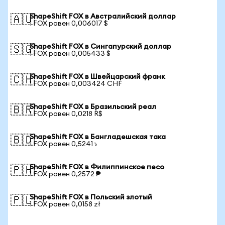
ShapeShift FOX в Австралийский доллар
🇦🇺
1 FOX равен 0,006017 $
ShapeShift FOX в Сингапурский доллар
🇸🇬
1 FOX равен 0,005433 $
ShapeShift FOX в Швейцарский франк
🇨🇭
1 FOX равен 0,003424 CHF
ShapeShift FOX в Бразильский реал
🇧🇷
1 FOX равен 0,0218 R$
ShapeShift FOX в Бангладешская така
🇧🇩
1 FOX равен 0,5241 ৳
ShapeShift FOX в Филиппинское песо
🇵🇭
1 FOX равен 0,2572 ₱
ShapeShift FOX в Польский злотый
🇵🇱
1 FOX равен 0,0158 zł