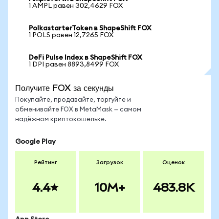
1 AMPL равен 302,4629 FOX
PolkastarterToken в ShapeShift FOX
1 POLS равен 12,7265 FOX
DeFi Pulse Index в ShapeShift FOX
1 DPI равен 8893,8499 FOX
Получите FOX за секунды
Покупайте, продавайте, торгуйте и
обменивайте FOX в MetaMask — самом
надёжном криптокошельке.
Google Play
Рейтинг
Загрузок
Оценок
4.4
10M+
483.8K