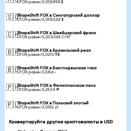
🇦🇺
1 FOX равен 0,005898 $
ShapeShift FOX в Сингапурский доллар
🇸🇬
1 FOX равен 0,005326 $
ShapeShift FOX в Швейцарский франк
🇨🇭
1 FOX равен 0,003365 CHF
ShapeShift FOX в Бразильский реал
🇧🇷
1 FOX равен 0,0213 R$
ShapeShift FOX в Бангладешская така
🇧🇩
1 FOX равен 0,5156 ৳
ShapeShift FOX в Филиппинское песо
🇵🇭
1 FOX равен 0,2534 ₱
ShapeShift FOX в Польский злотый
🇵🇱
1 FOX равен 0,0155 zł
Конвертируйте другие криптовалюты в USD