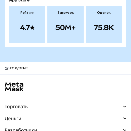
App Store
Рейтинг
Загрузок
Оценок
4.7
50M+
75.8K
FOX/DENT
Нижний колонтитул сайта MetaMask
Торговать
Торговля
Деньги
Swaps
Покупайте
Разработчики