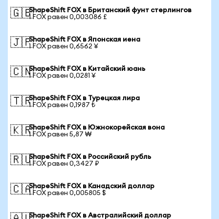
ShapeShift FOX в Британский фунт стерлингов
🇬🇧
1 FOX равен 0,003086 £
ShapeShift FOX в Японская иена
🇯🇵
1 FOX равен 0,6562 ¥
ShapeShift FOX в Китайский юань
🇨🇳
1 FOX равен 0,0281 ¥
ShapeShift FOX в Турецкая лира
🇹🇷
1 FOX равен 0,1987 ₺
ShapeShift FOX в Южнокорейская вона
🇰🇷
1 FOX равен 5,87 ₩
ShapeShift FOX в Российский рубль
🇷🇺
1 FOX равен 0,3427 ₽
ShapeShift FOX в Канадский доллар
🇨🇦
1 FOX равен 0,005805 $
ShapeShift FOX в Австралийский доллар