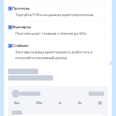
Прогнозы
Торгуйте FOX и на рынках криптопрогнозов.
Фьючерсы
Лонг или шорт токенов с плечом до 50x.
Стейкинг
Заставьте вашу криптовалюту работать и
получайте пассивный доход.
Торговать
15м
30м
1ч
4ч
1Д