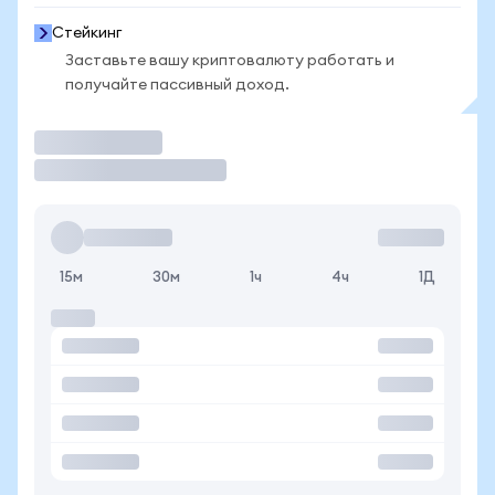
Стейкинг
Заставьте вашу криптовалюту работать и
получайте пассивный доход.
Торговать
15м
30м
1ч
4ч
1Д