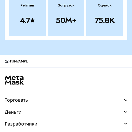
Рейтинг
Загрузок
Оценок
4.7
50M+
75.8K
FUN/AMPL
Нижний колонтитул сайта MetaMask
Торговать
Торговля
Деньги
Swaps
Покупайте
Разработчики
Прогнозы
НОВИНКА
Карта
Документация для разработчиков