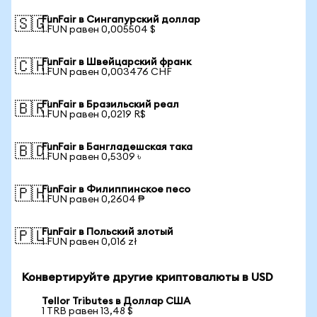
FunFair в Сингапурский доллар
🇸🇬
1 FUN равен 0,005504 $
FunFair в Швейцарский франк
🇨🇭
1 FUN равен 0,003476 CHF
FunFair в Бразильский реал
🇧🇷
1 FUN равен 0,0219 R$
FunFair в Бангладешская така
🇧🇩
1 FUN равен 0,5309 ৳
FunFair в Филиппинское песо
🇵🇭
1 FUN равен 0,2604 ₱
FunFair в Польский злотый
🇵🇱
1 FUN равен 0,016 zł
Конвертируйте другие криптовалюты в USD
Tellor Tributes в Доллар США
1 TRB равен 13,48 $