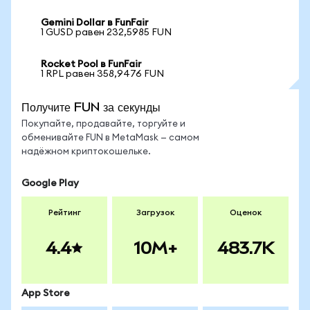
Gemini Dollar в FunFair
1 GUSD равен 232,5985 FUN
Rocket Pool в FunFair
1 RPL равен 358,9476 FUN
Получите FUN за секунды
Покупайте, продавайте, торгуйте и
обменивайте FUN в MetaMask — самом
надёжном криптокошельке.
Google Play
Рейтинг
Загрузок
Оценок
4.4
10M+
483.7K
App Store