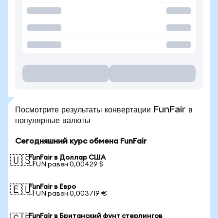
Посмотрите результаты конвертации FunFair в
популярные валюты
Сегодняшний курс обмена FunFair
FunFair в Доллар США
🇺🇸
1 FUN равен 0,00429 $
FunFair в Евро
🇪🇺
1 FUN равен 0,003719 €
FunFair в Британский фунт стерлингов