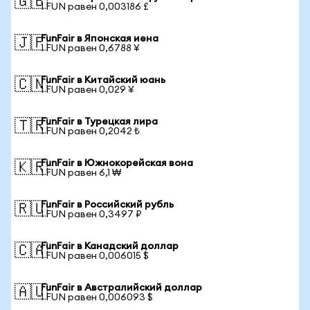
🇬🇧
1 FUN равен 0,003186 £
FunFair в Японская иена
🇯🇵
1 FUN равен 0,6788 ¥
FunFair в Китайский юань
🇨🇳
1 FUN равен 0,029 ¥
FunFair в Турецкая лира
🇹🇷
1 FUN равен 0,2042 ₺
FunFair в Южнокорейская вона
🇰🇷
1 FUN равен 6,1 ₩
FunFair в Российский рубль
🇷🇺
1 FUN равен 0,3497 ₽
FunFair в Канадский доллар
🇨🇦
1 FUN равен 0,006015 $
FunFair в Австралийский доллар
🇦🇺
1 FUN равен 0,006093 $