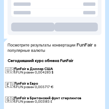
Посмотрите результаты конвертации FunFair в
популярные валюты
Сегодняшний курс обмена FunFair
FunFair в Доллар США
🇺🇸
1 FUN равен 0,004283 $
FunFair в Евро
🇪🇺
1 FUN равен 0,003717 €
FunFair в Британский фунт стерлингов
🇬🇧
1 FUN равен 0,003183 £