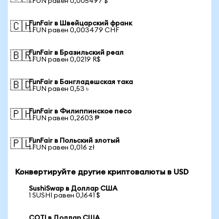
1 FUN равен 0,005497 $
FunFair в Швейцарский франк
🇨🇭
1 FUN равен 0,003479 CHF
FunFair в Бразильский реал
🇧🇷
1 FUN равен 0,0219 R$
FunFair в Бангладешская така
🇧🇩
1 FUN равен 0,53 ৳
FunFair в Филиппинское песо
🇵🇭
1 FUN равен 0,2603 ₱
FunFair в Польский злотый
🇵🇱
1 FUN равен 0,016 zł
Конвертируйте другие криптовалюты в USD
SushiSwap в Доллар США
1 SUSHI равен 0,1641 $
COTI в Доллар США