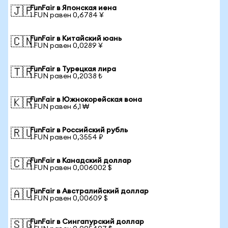
FunFair в Японская иена
🇯🇵
1 FUN равен 0,6784 ¥
FunFair в Китайский юань
🇨🇳
1 FUN равен 0,0289 ¥
FunFair в Турецкая лира
🇹🇷
1 FUN равен 0,2038 ₺
FunFair в Южнокорейская вона
🇰🇷
1 FUN равен 6,1 ₩
FunFair в Российский рубль
🇷🇺
1 FUN равен 0,3554 ₽
FunFair в Канадский доллар
🇨🇦
1 FUN равен 0,006002 $
FunFair в Австралийский доллар
🇦🇺
1 FUN равен 0,00609 $
FunFair в Сингапурский доллар
🇸🇬