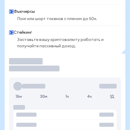
Фьючерсы
Лонг или шорт токенов с плечом до 50x.
Стейкинг
Заставьте вашу криптовалюту работать и
получайте пассивный доход.
Торговать
15м
30м
1ч
4ч
1Д