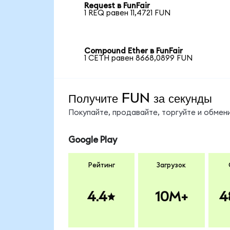
Request в FunFair
1 REQ равен 11,4721 FUN
Compound Ether в FunFair
1 CETH равен 8668,0899 FUN
Получите FUN за секунды
Покупайте, продавайте, торгуйте и обме
Google Play
Рейтинг
Загрузок
4.4
10M+
4