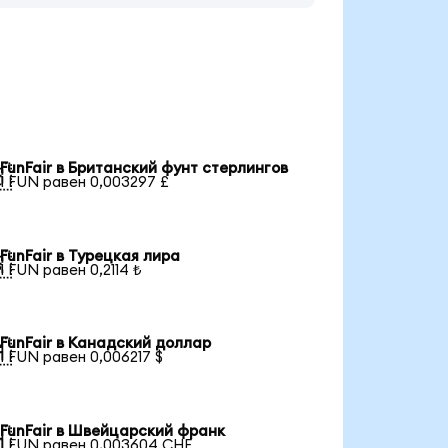
FunFair в Британский фунт стерлингов

1 FUN равен 0,003297 £
FunFair в Турецкая лира

1 FUN равен 0,2114 ₺
FunFair в Канадский доллар

1 FUN равен 0,006217 $
FunFair в Швейцарский франк

1 FUN равен 0,003604 CHF