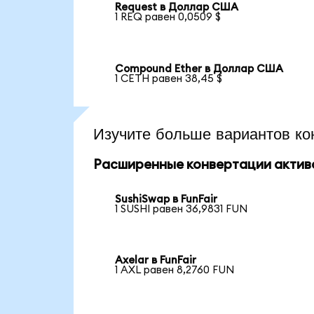
Request в Доллар США
1 REQ равен 0,0509 $
Compound Ether в Доллар США
1 CETH равен 38,45 $
Изучите больше вариантов ко
Расширенные конвертации актив
SushiSwap в FunFair
1 SUSHI равен 36,9831 FUN
Axelar в FunFair
1 AXL равен 8,2760 FUN