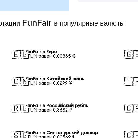
ертации FunFair в популярные валюты
FunFair в Евро
🇪🇺
🇬
1 FUN равен 0,00385 €
FunFair в Китайский юань
🇨🇳
🇹
1 FUN равен 0,0299 ¥
FunFair в Российский рубль
🇷🇺
🇨
1 FUN равен 0,3682 ₽
FunFair в Сингапурский доллар
🇸🇬
🇨
1 FUN равен 0,00569 $