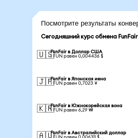
Посмотрите результаты конв
Сегодняшний курс обмена FunFair
FunFair в Доллар США
🇺🇸
1 FUN равен 0,004436 $
FunFair в Японская иена
🇯🇵
1 FUN равен 0,7023 ¥
FunFair в Южнокорейская вона
🇰🇷
1 FUN равен 6,29 ₩
FunFair в Австралийский доллар
🇦🇺
1 FUN равен 0,006311 $