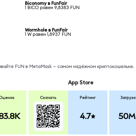
Biconomy в FunFair
1 BICO равен 9,8383 FUN
Wormhole в FunFair
1 W равен 1,8937 FUN
нивайте FUN в MetaMask — самом надёжном криптокошельке.
App Store
Оценок
Скачать
Рейтинг
Загрузо
83.8K
4.7
50M