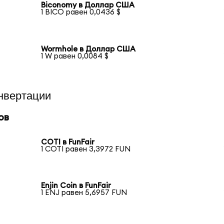
Biconomy в Доллар США
1 BICO равен 0,0436 $
Wormhole в Доллар США
1 W равен 0,0084 $
нвертации
ов
COTI в FunFair
1 COTI равен 3,3972 FUN
Enjin Coin в FunFair
1 ENJ равен 5,6957 FUN