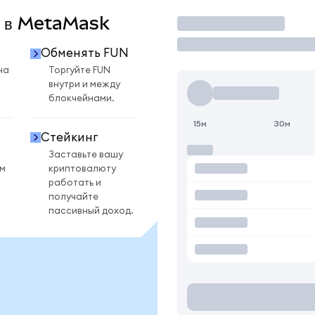
N в MetaMask
Торговать
Обменять FUN
на
Торгуйте FUN
внутри и между
блокчейнами.
15м
30м
Стейкинг
Заставьте вашу
ом
криптовалюту
работать и
получайте
пассивный доход.