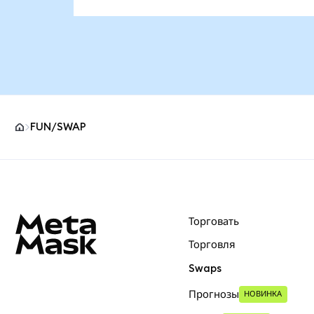
FUN/SWAP
Нижний колонтитул сайта MetaMask
Торговать
Торговля
Swaps
Прогнозы
НОВИНКА