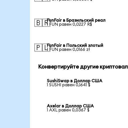
FunFair в Бразильский реал
🇧🇷
1 FUN равен 0,0227 R$
FunFair в Польский злотый
🇵🇱
1 FUN равен 0,0166 zł
Конвертируйте другие криптовал
SushiSwap в Доллар США
1 SUSHI равен 0,1641 $
Axelar в Доллар США
1 AXL равен 0,0367 $