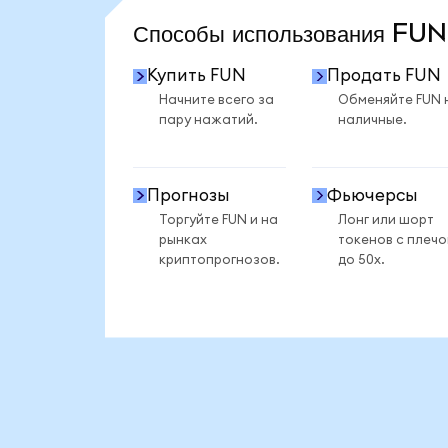
Способы использования FU
Купить FUN
Продать FUN
Начните всего за
Обменяйте FUN 
пару нажатий.
наличные.
Прогнозы
Фьючерсы
Торгуйте FUN и на
Лонг или шорт
рынках
токенов с плеч
криптопрогнозов.
до 50x.