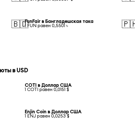
FunFair в Бангладешская така
🇧🇩
🇵
1 FUN равен 0,5501 ৳
юты в USD
COTI в Доллар США
1 COTI равен 0,0151 $
Enjin Coin в Доллар США
1 ENJ равен 0,0253 $