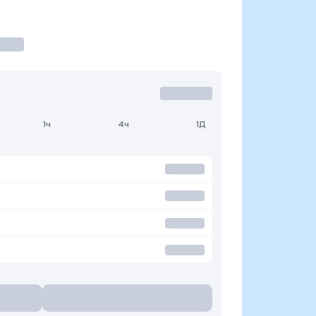
1ч
4ч
1Д