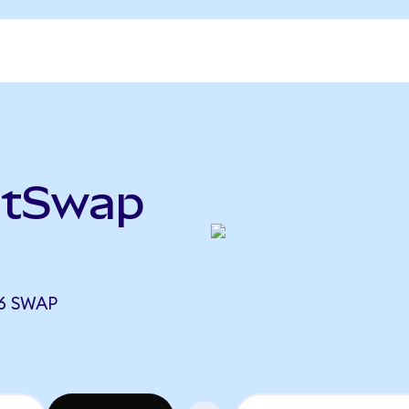
stSwap
56 SWAP