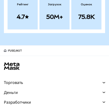
Рейтинг
Загрузок
Оценок
4.7
50M+
75.8K
FUSE/AST
Нижний колонтитул сайта MetaMask
Торговать
Торговля
Деньги
Swaps
Покупайте
Разработчики
Прогнозы
НОВИНКА
Карта
Документация для разработчиков