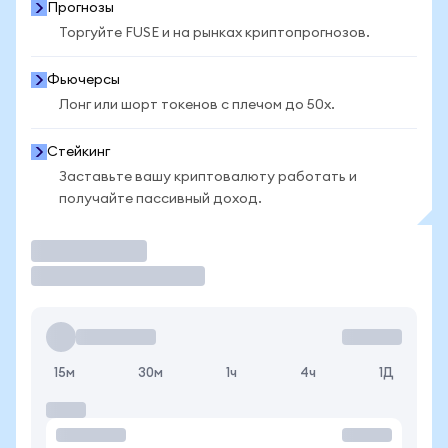
Прогнозы
Торгуйте FUSE и на рынках криптопрогнозов.
Фьючерсы
Лонг или шорт токенов с плечом до 50x.
Стейкинг
Заставьте вашу криптовалюту работать и
получайте пассивный доход.
Торговать
15м
30м
1ч
4ч
1Д