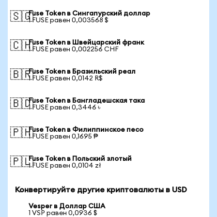
Fuse Token в Сингапурский доллар
🇸🇬
1 FUSE равен 0,003568 $
Fuse Token в Швейцарский франк
🇨🇭
1 FUSE равен 0,002256 CHF
Fuse Token в Бразильский реал
🇧🇷
1 FUSE равен 0,0142 R$
Fuse Token в Бангладешская така
🇧🇩
1 FUSE равен 0,3446 ৳
Fuse Token в Филиппинское песо
🇵🇭
1 FUSE равен 0,1695 ₱
Fuse Token в Польский злотый
🇵🇱
1 FUSE равен 0,0104 zł
Конвертируйте другие криптовалюты в USD
Vesper в Доллар США
1 VSP равен 0,0936 $