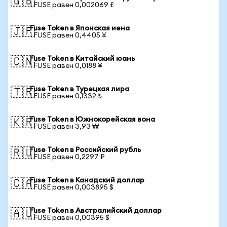
🇬🇧
1 FUSE равен 0,002069 £
Fuse Token в Японская иена
🇯🇵
1 FUSE равен 0,4405 ¥
Fuse Token в Китайский юань
🇨🇳
1 FUSE равен 0,0188 ¥
Fuse Token в Турецкая лира
🇹🇷
1 FUSE равен 0,1332 ₺
Fuse Token в Южнокорейская вона
🇰🇷
1 FUSE равен 3,93 ₩
Fuse Token в Российский рубль
🇷🇺
1 FUSE равен 0,2297 ₽
Fuse Token в Канадский доллар
🇨🇦
1 FUSE равен 0,003895 $
Fuse Token в Австралийский доллар
🇦🇺
1 FUSE равен 0,00395 $