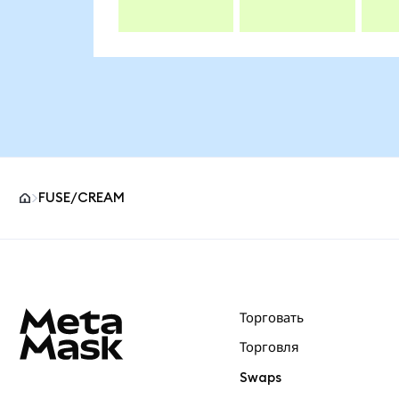
FUSE/CREAM
Нижний колонтитул сайта MetaMask
Торговать
Торговля
Swaps