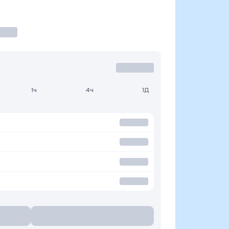
1ч
4ч
1Д