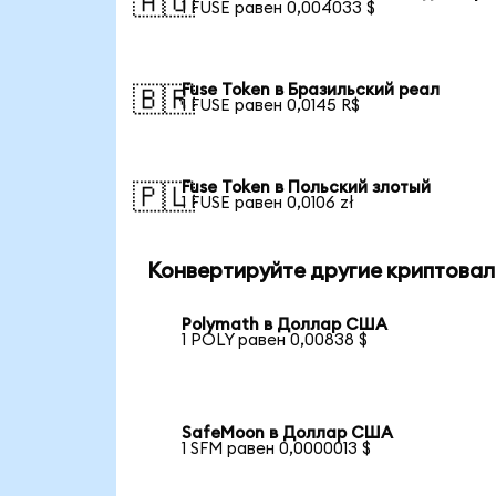
🇦🇺
1 FUSE равен 0,004033 $
Fuse Token в Бразильский реал
🇧🇷
1 FUSE равен 0,0145 R$
Fuse Token в Польский злотый
🇵🇱
1 FUSE равен 0,0106 zł
Конвертируйте другие криптовал
Polymath в Доллар США
1 POLY равен 0,00838 $
SafeMoon в Доллар США
1 SFM равен 0,0000013 $