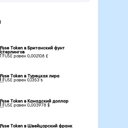
ы
Fuse Token в Британский фунт

стерлингов
1 FUSE равен 0,002108 £
Fuse Token в Турецкая лира

1 FUSE равен 0,1353 ₺
Fuse Token в Канадский доллар

1 FUSE равен 0,003978 $
Fuse Token в Швейцарский франк