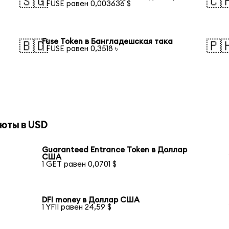
🇸🇬
🇨
1 FUSE равен 0,003636 $
Fuse Token в Бангладешская така
🇧🇩
🇵
1 FUSE равен 0,3518 ৳
юты в USD
Guaranteed Entrance Token в Доллар
США
1 GET равен 0,0701 $
DFI money в Доллар США
1 YFII равен 24,59 $