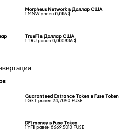
Morpheus Network в Доллар США
1 MNW равен 0,0116 $
лар
TrueFi в Доллар США
1 TRU равен 0,000836 $
нвертации
ов
Guaranteed Entrance Token в Fuse Token
1 GET равен 24,7090 FUSE
DFI money в Fuse Token
1 YFII равен 8669,5013 FUSE