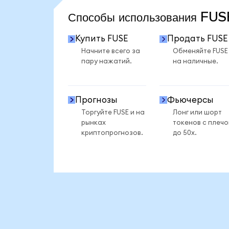
Способы использования FU
Купить FUSE
Продать FUSE
Начните всего за
Обменяйте FUSE
пару нажатий.
на наличные.
Прогнозы
Фьючерсы
Торгуйте FUSE и на
Лонг или шорт
рынках
токенов с плеч
криптопрогнозов.
до 50x.