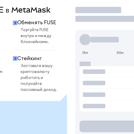
SE в MetaMask
Торговать
Обменять FUSE
Торгуйте FUSE
внутри и между
блокчейнами.
15м
30м
Стейкинг
Заставьте вашу
ом
криптовалюту
работать и
получайте
пассивный доход.