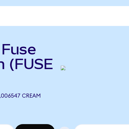
ь Fuse
m (FUSE
0,006547 CREAM