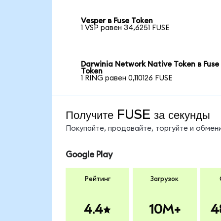
Vesper в Fuse Token
1 VSP равен 34,6251 FUSE
Darwinia Network Native Token в Fuse
Token
1 RING равен 0,110126 FUSE
Получите FUSE за секунды
Покупайте, продавайте, торгуйте и обме
Google Play
Рейтинг
Загрузок
4.4
10M+
4