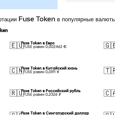
ертации Fuse Token в популярные валют
ken
Fuse Token в Евро
🇪🇺
🇬
1 FUSE равен 0,002462 €
Fuse Token в Китайский юань
🇨🇳
🇹
1 FUSE равен 0,0191 ¥
Fuse Token в Российский рубль
🇷🇺
🇨
1 FUSE равен 0,2326 ₽
Fuse Token в Сингапурский доллар