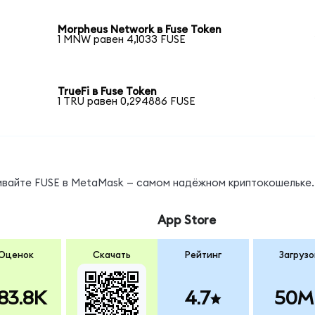
Morpheus Network в Fuse Token
1 MNW равен 4,1033 FUSE
TrueFi в Fuse Token
1 TRU равен 0,294886 FUSE
нивайте FUSE в MetaMask — самом надёжном криптокошельке.
App Store
Оценок
Скачать
Рейтинг
Загрузо
83.8K
4.7
50M