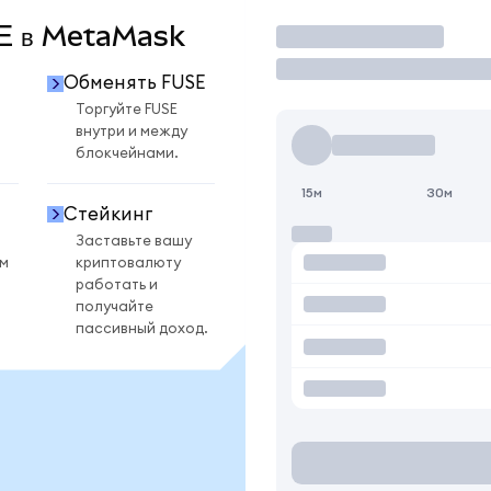
SE в MetaMask
Торговать
Обменять FUSE
Торгуйте FUSE
внутри и между
блокчейнами.
15м
30м
Стейкинг
Заставьте вашу
ом
криптовалюту
работать и
получайте
пассивный доход.