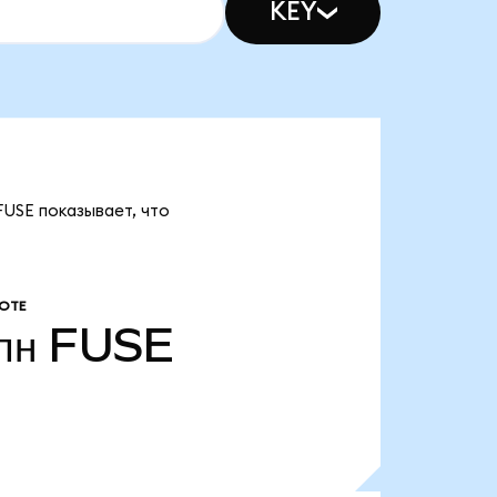
KEY
FUSE показывает, что
ОТЕ
лн
FUSE