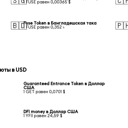
🇸🇬
🇨
1 FUSE равен 0,00365 $
Fuse Token в Бангладешская така
🇧🇩
🇵
1 FUSE равен 0,352 ৳
юты в USD
Guaranteed Entrance Token в Доллар
США
1 GET равен 0,0701 $
DFI money в Доллар США
1 YFII равен 24,59 $