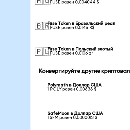
🇦🇺
1 FUSE равен 0,004044 $
Fuse Token в Бразильский реал
🇧🇷
1 FUSE равен 0,0146 R$
Fuse Token в Польский злотый
🇵🇱
1 FUSE равен 0,0106 zł
Конвертируйте другие криптовал
Polymath в Доллар США
1 POLY равен 0,00838 $
SafeMoon в Доллар США
1 SFM равен 0,0000013 $