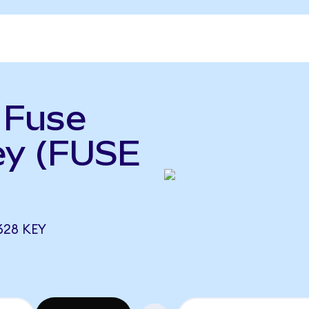
ь Fuse
ey (FUSE
628 KEY