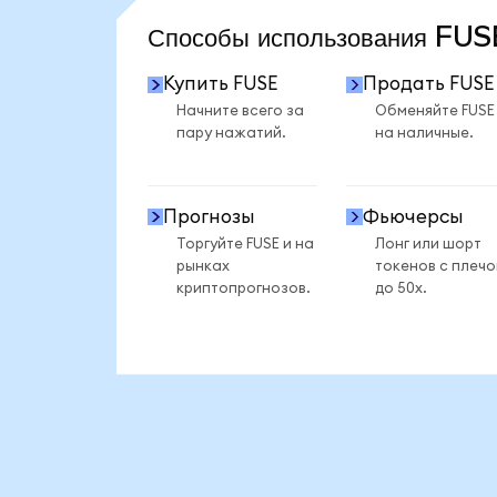
Способы использования FU
Купить FUSE
Продать FUSE
Начните всего за
Обменяйте FUSE
пару нажатий.
на наличные.
Прогнозы
Фьючерсы
Торгуйте FUSE и на
Лонг или шорт
рынках
токенов с плеч
криптопрогнозов.
до 50x.