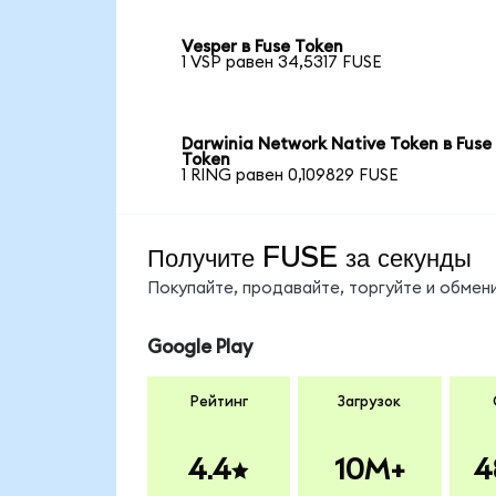
Vesper в Fuse Token
1 VSP равен 34,5317 FUSE
Darwinia Network Native Token в Fuse
Token
1 RING равен 0,109829 FUSE
Получите FUSE за секунды
Покупайте, продавайте, торгуйте и обме
Google Play
Рейтинг
Загрузок
4.4
10M+
4