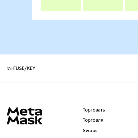
FUSE/KEY
Нижний колонтитул сайта MetaMask
Торговать
Торговля
Swaps