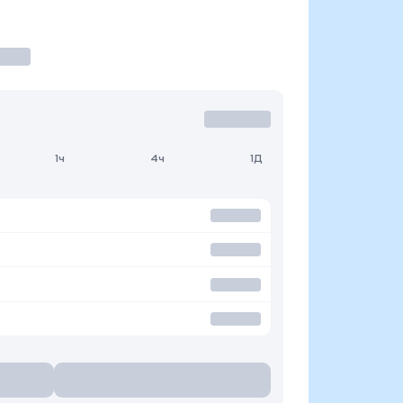
1ч
4ч
1Д