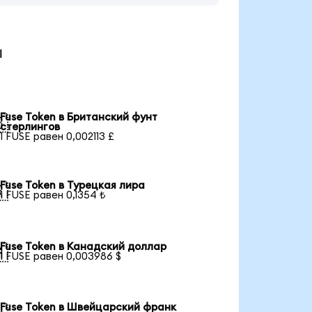
ы
Fuse Token в Британский фунт

стерлингов
1 FUSE равен 0,002113 £
Fuse Token в Турецкая лира

1 FUSE равен 0,1354 ₺
Fuse Token в Канадский доллар

1 FUSE равен 0,003986 $
Fuse Token в Швейцарский франк