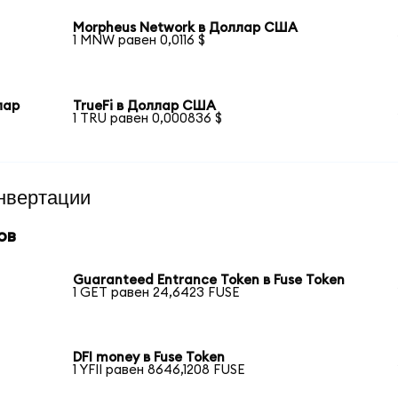
Morpheus Network в Доллар США
1 MNW равен 0,0116 $
лар
TrueFi в Доллар США
1 TRU равен 0,000836 $
нвертации
ов
Guaranteed Entrance Token в Fuse Token
1 GET равен 24,6423 FUSE
DFI money в Fuse Token
1 YFII равен 8646,1208 FUSE