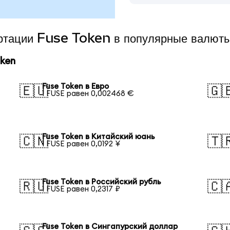
ертации Fuse Token в популярные валют
ken
Fuse Token в Евро
🇪🇺
🇬
1 FUSE равен 0,002468 €
Fuse Token в Китайский юань
🇨🇳
🇹
1 FUSE равен 0,0192 ¥
Fuse Token в Российский рубль
🇷🇺
🇨
1 FUSE равен 0,2317 ₽
Fuse Token в Сингапурский доллар