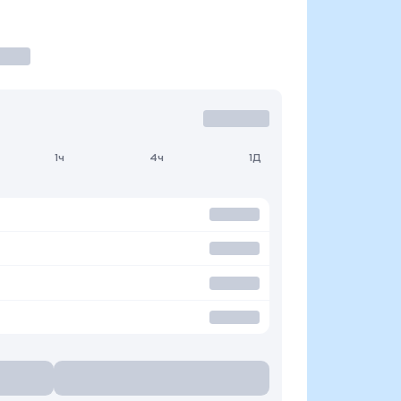
1ч
4ч
1Д