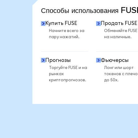
Способы использования FU
Купить FUSE
Продать FUSE
Начните всего за
Обменяйте FUSE
пару нажатий.
на наличные.
Прогнозы
Фьючерсы
Торгуйте FUSE и на
Лонг или шорт
рынках
токенов с плеч
криптопрогнозов.
до 50x.