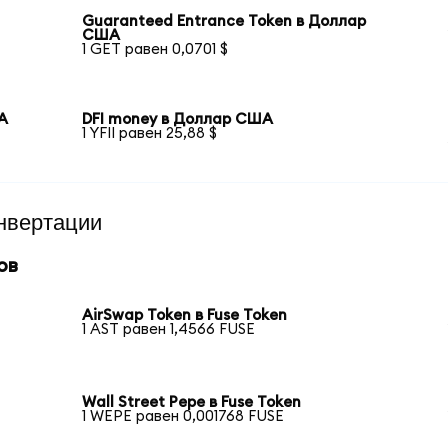
Guaranteed Entrance Token в Доллар
США
1 GET равен 0,0701 $
ША
DFI money в Доллар США
1 YFII равен 25,88 $
нвертации
ов
AirSwap Token в Fuse Token
1 AST равен 1,4566 FUSE
Wall Street Pepe в Fuse Token
1 WEPE равен 0,001768 FUSE