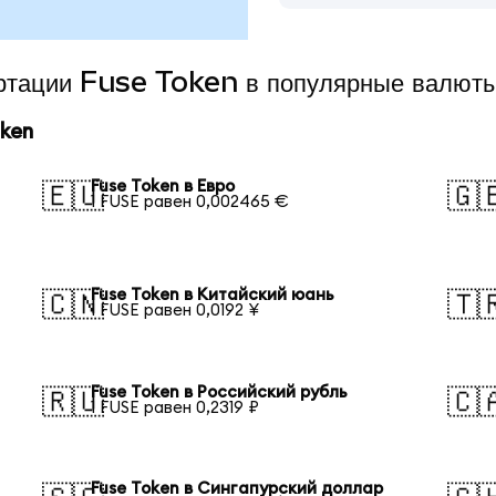
ертации Fuse Token в популярные валют
ken
Fuse Token в Евро
🇪🇺
🇬
1 FUSE равен 0,002465 €
Fuse Token в Китайский юань
🇨🇳
🇹
1 FUSE равен 0,0192 ¥
Fuse Token в Российский рубль
🇷🇺
🇨
1 FUSE равен 0,2319 ₽
Fuse Token в Сингапурский доллар