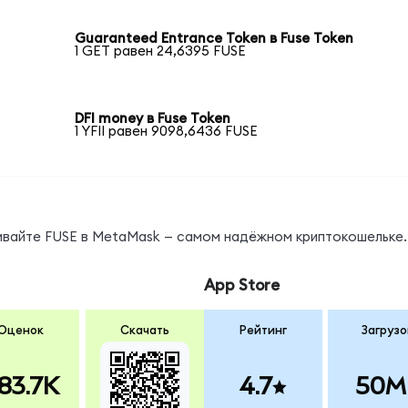
Guaranteed Entrance Token в Fuse Token
1 GET равен 24,6395 FUSE
DFI money в Fuse Token
1 YFII равен 9098,6436 FUSE
нивайте FUSE в MetaMask — самом надёжном криптокошельке.
App Store
Оценок
Скачать
Рейтинг
Загрузо
83.7K
4.7
50M