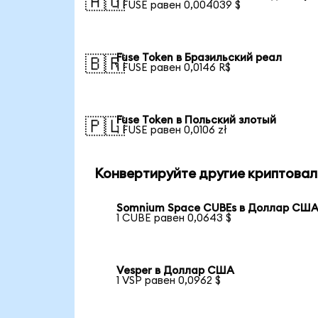
🇦🇺
1 FUSE равен 0,004039 $
Fuse Token в Бразильский реал
🇧🇷
1 FUSE равен 0,0146 R$
Fuse Token в Польский злотый
🇵🇱
1 FUSE равен 0,0106 zł
Конвертируйте другие криптовал
Somnium Space CUBEs в Доллар СШ
1 CUBE равен 0,0643 $
Vesper в Доллар США
1 VSP равен 0,0962 $