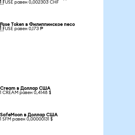

1 FUSE равен 0,002303 CHF
Fuse Token в Филиппинское песо

1 FUSE равен 0,173 ₱
Cream в Доллар США
1 CREAM равен 0,4148 $
SafeMoon в Доллар США
1 SFM равен 0,00000131 $