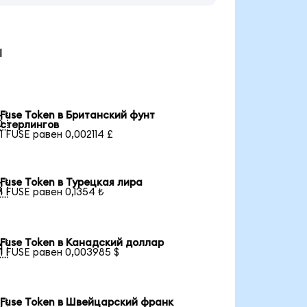
ы
Fuse Token в Британский фунт

стерлингов
1 FUSE равен 0,002114 £
Fuse Token в Турецкая лира

1 FUSE равен 0,1354 ₺
Fuse Token в Канадский доллар

1 FUSE равен 0,003985 $
Fuse Token в Швейцарский франк