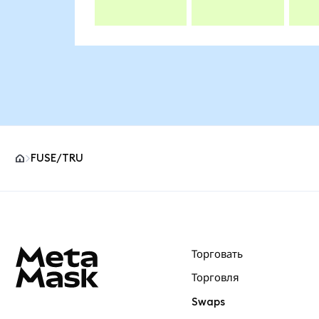
FUSE/TRU
Нижний колонтитул сайта MetaMask
Торговать
Торговля
Swaps