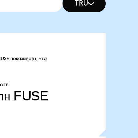
TRU
FUSE показывает, что
РОТЕ
лн
FUSE