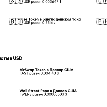
🇸🇬
🇨
1 FUSE равен 0,003647 $
Fuse Token в Бангладешская така
🇧🇩
🇵
1 FUSE равен 0,3516 ৳
юты в USD
А
AirSwap Token в Доллар США
1 AST равен 0,004143 $
Wall Street Pepe в Доллар США
1 WEPE равен 0,00000503 $