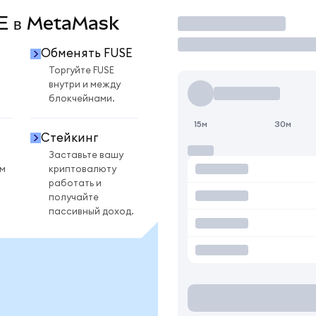
SE в MetaMask
Торговать
Обменять FUSE
Торгуйте FUSE
внутри и между
блокчейнами.
15м
30м
Стейкинг
Заставьте вашу
ом
криптовалюту
работать и
получайте
пассивный доход.