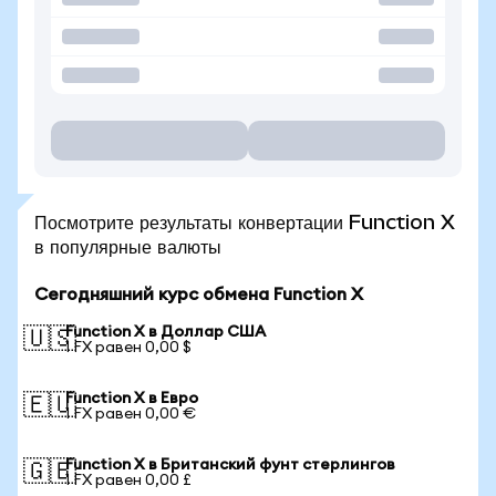
Посмотрите результаты конвертации Function X
в популярные валюты
Сегодняшний курс обмена Function X
Function X в Доллар США
🇺🇸
1 FX равен 0,00 $
Function X в Евро
🇪🇺
1 FX равен 0,00 €
Function X в Британский фунт стерлингов
🇬🇧
1 FX равен 0,00 £