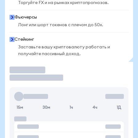
Торгуйте FX и на рынках криптопрогнозов.
Фьючерсы
Лонг или шорт токенов с плечом до 50x.
Стейкинг
Заставьте вашу криптовалюту работать и
получайте пассивный доход.
Торговать
15м
30м
1ч
4ч
1Д