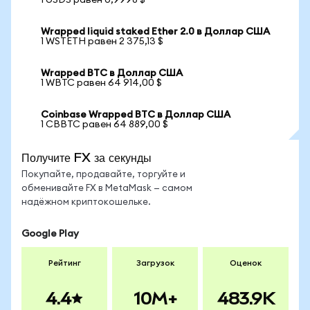
1 USDS равен 0,9998 $
Wrapped liquid staked Ether 2.0 в Доллар США
1 WSTETH равен 2 375,13 $
Wrapped BTC в Доллар США
1 WBTC равен 64 914,00 $
Coinbase Wrapped BTC в Доллар США
1 CBBTC равен 64 889,00 $
Получите FX за секунды
Покупайте, продавайте, торгуйте и
обменивайте FX в MetaMask — самом
надёжном криптокошельке.
Google Play
Рейтинг
Загрузок
Оценок
4.4
10M+
483.9K