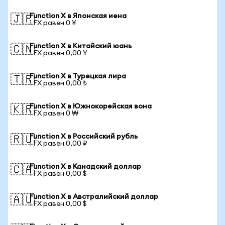
Function X в Японская иена
🇯🇵
1 FX равен 0 ¥
Function X в Китайский юань
🇨🇳
1 FX равен 0,00 ¥
Function X в Турецкая лира
🇹🇷
1 FX равен 0,00 ₺
Function X в Южнокорейская вона
🇰🇷
1 FX равен 0 ₩
Function X в Российский рубль
🇷🇺
1 FX равен 0,00 ₽
Function X в Канадский доллар
🇨🇦
1 FX равен 0,00 $
Function X в Австралийский доллар
🇦🇺
1 FX равен 0,00 $