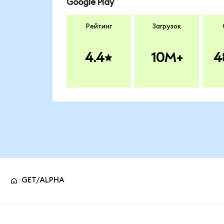
Google Play
Рейтинг
Загрузок
4.4
10M+
4
GET/ALPHA
Нижний колонтитул сайта MetaMask