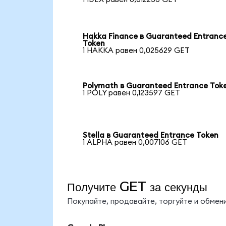
Hakka Finance в Guaranteed Entranc
Token
1 HAKKA равен 0,025629 GET
Polymath в Guaranteed Entrance Tok
1 POLY равен 0,123597 GET
Stella в Guaranteed Entrance Token
1 ALPHA равен 0,007106 GET
Получите GET за секунды
Покупайте, продавайте, торгуйте и обме