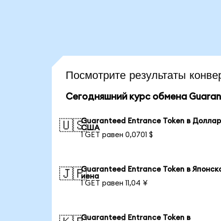
Посмотрите результаты кон
Сегодняшний курс обмена Guarant
Guaranteed Entrance Token в Долла
🇺🇸
США
1 GET равен 0,0701 $
Guaranteed Entrance Token в Японск
🇯🇵
иена
1 GET равен 11,04 ¥
Guaranteed Entrance Token в