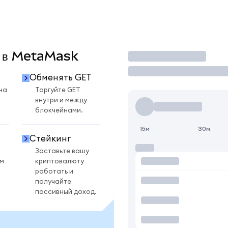
T в MetaMask
Торговать
Обменять GET
на
Торгуйте GET
внутри и между
блокчейнами.
15м
30м
Стейкинг
Заставьте вашу
ом
криптовалюту
работать и
получайте
пассивный доход.