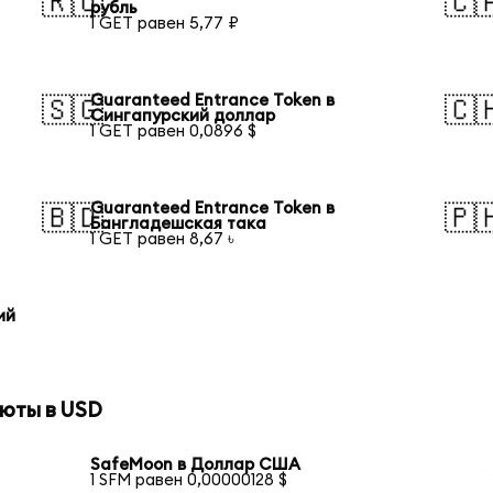
🇷🇺
🇨
рубль
1 GET равен 5,77 ₽
Guaranteed Entrance Token в
🇸🇬
🇨
Сингапурский доллар
1 GET равен 0,0896 $
Guaranteed Entrance Token в
🇧🇩
🇵
Бангладешская така
1 GET равен 8,67 ৳
ий
юты в USD
SafeMoon в Доллар США
1 SFM равен 0,00000128 $