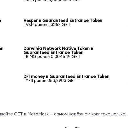
e
Vesper в Guaranteed Entrance Token
1 VSP равен 1,3352 GET
en
Darwinia Network Native Token в
Guaranteed Entrance Token
1 RING равен 0,004549 GET
DFI money в Guaranteed Entrance Token
1 YFII равен 353,2903 GET
нивайте GET в MetaMask — самом надёжном криптокошельке.