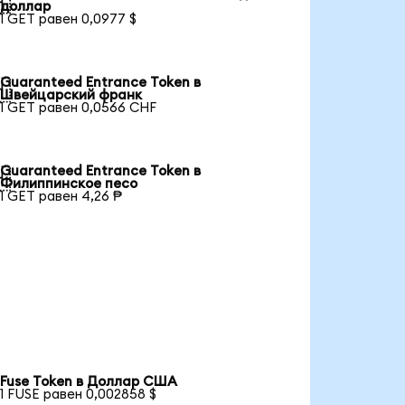

доллар
1 GET равен 0,0977 $
Guaranteed Entrance Token в

Швейцарский франк
1 GET равен 0,0566 CHF
Guaranteed Entrance Token в

Филиппинское песо
1 GET равен 4,26 ₱
Fuse Token в Доллар США
1 FUSE равен 0,002858 $