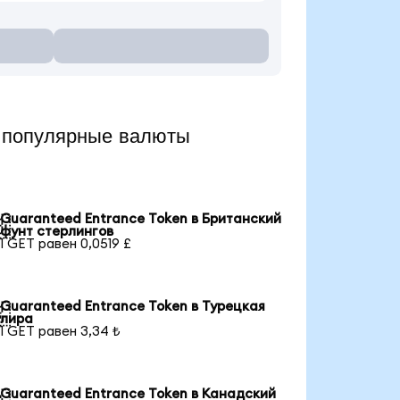
 популярные валюты
Guaranteed Entrance Token в Британский

фунт стерлингов
1 GET равен 0,0519 £
Guaranteed Entrance Token в Турецкая

лира
1 GET равен 3,34 ₺
Guaranteed Entrance Token в Канадский