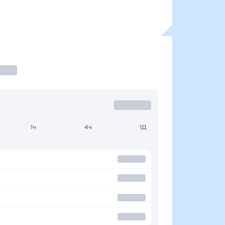
1ч
4ч
1Д