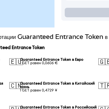
вертации Guaranteed Entrance Token в
eed Entrance Token
р
Guaranteed Entrance Token в Евро
🇪🇺
🇬
1 GET равен 0,0606 €
ая
Guaranteed Entrance Token в Китайский
🇨🇳
🇹
юань
1 GET равен 0,4729 ¥
Guaranteed Entrance Token в Российский