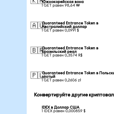
🇰🇷
Южнокорейская вона
1 GET равен 98,64 ₩
Guaranteed Entrance Token в
🇦🇺
Австралийский доллар
1 GET равен 0,0991 $
Guaranteed Entrance Token в
🇧🇷
Бразильский реал
1 GET равен 0,3574 R$
Guaranteed Entrance Token в Польск
🇵🇱
злотый
1 GET равен 0,2606 zł
Конвертируйте другие криптовал
IDEX в Доллар США
1 IDEX равен 0,000859 $