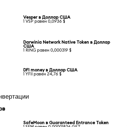
Vesper в Доллар США
1 VSP равен 0,0936 $
Darwinia Network Native Token в Доллар
США
1 RING равен 0,000319 $
DFI money в Доллар США
1 YFII равен 24,76 $
нвертации
ов
SafeMoon в Guaranteed Entrance Token
1 SFM равен 0,00001826 GET