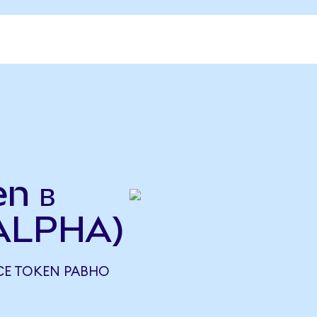
n в
 ALPHA)
CE TOKEN РАВНО