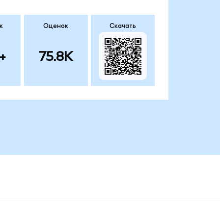
к
Оценок
Скачать
+
75.8K