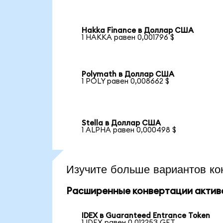
Hakka Finance в Доллар США
1 HAKKA равен 0,001796 $
Polymath в Доллар США
1 POLY равен 0,008662 $
Stella в Доллар США
1 ALPHA равен 0,000498 $
Изучите больше вариантов ко
Расширенные конвертации актив
IDEX в Guaranteed Entrance Token
1 IDEX равен 0,012253 GET