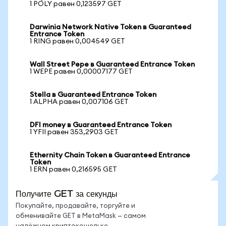
1 POLY равен 0,123597 GET
Darwinia Network Native Token в Guaranteed
Entrance Token
1 RING равен 0,004549 GET
Wall Street Pepe в Guaranteed Entrance Token
1 WEPE равен 0,00007177 GET
Stella в Guaranteed Entrance Token
1 ALPHA равен 0,007106 GET
DFI money в Guaranteed Entrance Token
1 YFII равен 353,2903 GET
Ethernity Chain Token в Guaranteed Entrance
Token
1 ERN равен 0,216595 GET
Получите GET за секунды
Покупайте, продавайте, торгуйте и
обменивайте GET в MetaMask — самом