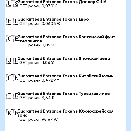
Guaranteed Entrance Token в Доллар США
🇺🇸
1 GET равен 0,0701 $
Guaranteed Entrance Token в Евро
🇪🇺
1 GET равен 0,0606 €
Guaranteed Entrance Token в Британский фунт
🇬🇧
стерлингов
1 GET равен 0,0519 £
Guaranteed Entrance Token в Японская иена
🇯🇵
1 GET равен 11,06 ¥
Guaranteed Entrance Token в Китайский юань
🇨🇳
1 GET равен 0,4729 ¥
Guaranteed Entrance Token в Турецкая лира
🇹🇷
1 GET равен 3,34 ₺
Guaranteed Entrance Token в Южнокорейская
🇰🇷
вона
1 GET равен 98,67 ₩