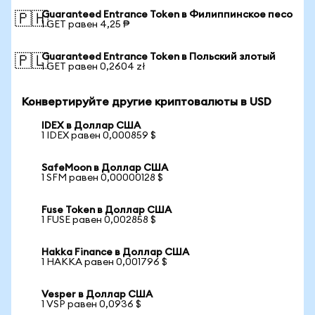
Guaranteed Entrance Token в Филиппинское песо
🇵🇭
1 GET равен 4,25 ₱
Guaranteed Entrance Token в Польский злотый
🇵🇱
1 GET равен 0,2604 zł
Конвертируйте другие криптовалюты в USD
IDEX в Доллар США
1 IDEX равен 0,000859 $
SafeMoon в Доллар США
1 SFM равен 0,00000128 $
Fuse Token в Доллар США
1 FUSE равен 0,002858 $
Hakka Finance в Доллар США
1 HAKKA равен 0,001796 $
Vesper в Доллар США
1 VSP равен 0,0936 $