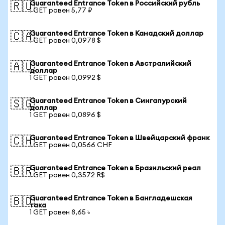
Guaranteed Entrance Token в Российский рубль
🇷🇺
1 GET равен 5,77 ₽
Guaranteed Entrance Token в Канадский доллар
🇨🇦
1 GET равен 0,0978 $
Guaranteed Entrance Token в Австралийский
🇦🇺
доллар
1 GET равен 0,0992 $
Guaranteed Entrance Token в Сингапурский
🇸🇬
доллар
1 GET равен 0,0896 $
Guaranteed Entrance Token в Швейцарский франк
🇨🇭
1 GET равен 0,0566 CHF
Guaranteed Entrance Token в Бразильский реал
🇧🇷
1 GET равен 0,3572 R$
Guaranteed Entrance Token в Бангладешская
🇧🇩
така
1 GET равен 8,65 ৳