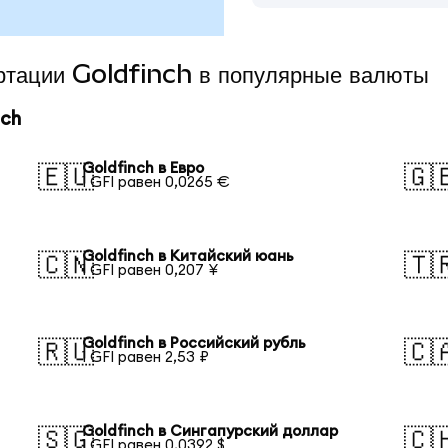
ертации Goldfinch в популярные валюты
nch
Goldfinch в Евро
🇪🇺
🇬
1 GFI равен 0,0265 €
Goldfinch в Китайский юань
🇨🇳
🇹
1 GFI равен 0,207 ¥
Goldfinch в Российский рубль
🇷🇺
🇨
1 GFI равен 2,53 ₽
Goldfinch в Сингапурский доллар
🇸🇬
🇨
1 GFI равен 0,0392 $