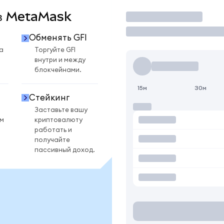
I в MetaMask
Торговать
Обменять GFI
а
Торгуйте GFI
внутри и между
блокчейнами.
15м
30м
Стейкинг
Заставьте вашу
ом
криптовалюту
работать и
получайте
пассивный доход.