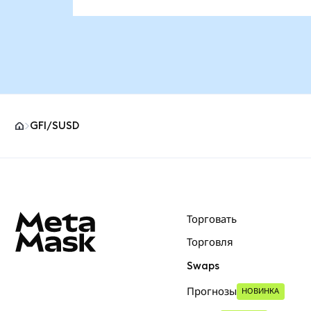
GFI/SUSD
Нижний колонтитул сайта MetaMask
Торговать
Торговля
Swaps
Прогнозы
НОВИНКА