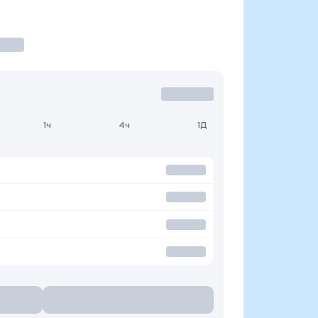
1ч
4ч
1Д