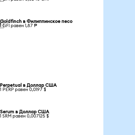
Goldfinch в Филиппинское песо

1 GFI равен 1,87 ₱
Perpetual в Доллар США
1 PERP равен 0,0197 $
Serum в Доллар США
1 SRM равен 0,007125 $