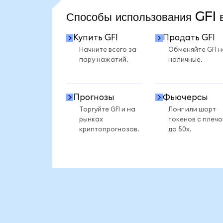
Способы использования GF
Купить GFI
Продать GFI
Начните всего за
Обменяйте GFI н
пару нажатий.
наличные.
Прогнозы
Фьючерсы
Торгуйте GFI и на
Лонг или шорт
рынках
токенов с плеч
криптопрогнозов.
до 50x.