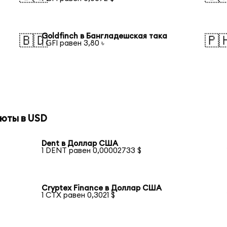
Goldfinch в Бангладешская така
🇧🇩
🇵
1 GFI равен 3,80 ৳
юты в USD
Dent в Доллар США
1 DENT равен 0,00002733 $
Cryptex Finance в Доллар США
1 CTX равен 0,3021 $