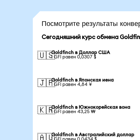
Посмотрите результаты конв
Сегодняшний курс обмена Goldfi
Goldfinch в Доллар США
🇺🇸
1 GFI равен 0,0307 $
Goldfinch в Японская иена
🇯🇵
1 GFI равен 4,84 ¥
Goldfinch в Южнокорейская вона
🇰🇷
1 GFI равен 43,25 ₩
Goldfinch в Австралийский доллар
🇦🇺
1 GFI равен 0,0434 $