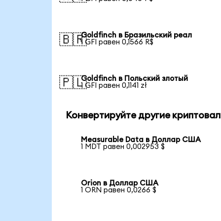
Goldfinch в Бразильский реал
🇧🇷
1 GFI равен 0,1566 R$
Goldfinch в Польский злотый
🇵🇱
1 GFI равен 0,1141 zł
Конвертируйте другие криптовал
Measurable Data в Доллар США
1 MDT равен 0,002953 $
Orion в Доллар США
1 ORN равен 0,0266 $