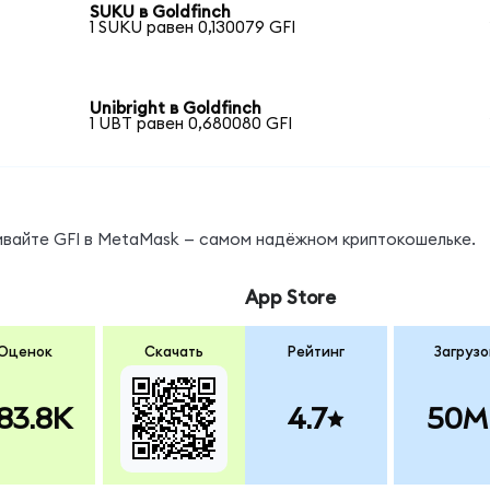
SUKU в Goldfinch
1 SUKU равен 0,130079 GFI
Unibright в Goldfinch
1 UBT равен 0,680080 GFI
ивайте GFI в MetaMask — самом надёжном криптокошельке.
App Store
Оценок
Скачать
Рейтинг
Загрузо
83.8K
4.7
50M