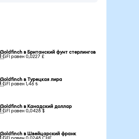
Goldfinch в Британский фунт стерлингов

1 GFI равен 0,0227 £
Goldfinch в Турецкая лира

1 GFI равен 1,46 ₺
Goldfinch в Канадский доллар

1 GFI равен 0,0428 $
Goldfinch в Швейцарский франк

1 GFI равен 0,0248 CHF