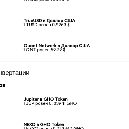
TrueUSD в Доллар США
1 TUSD равен 0,9953 $
Quant Network в Доллар США
1 QNT равен 59,79 $
нвертации
ов
Jupiter в GHO Token
1 JUP равен 0,183941 GHO
NEXO в GHO Token
1 NEXO равен 0,723467 GHO