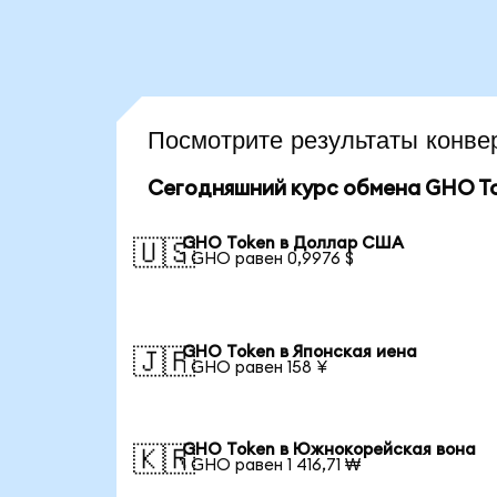
Посмотрите результаты кон
Сегодняшний курс обмена GHO T
GHO Token в Доллар США
🇺🇸
1 GHO равен 0,9976 $
GHO Token в Японская иена
🇯🇵
1 GHO равен 158 ¥
GHO Token в Южнокорейская вона
🇰🇷
1 GHO равен 1 416,71 ₩