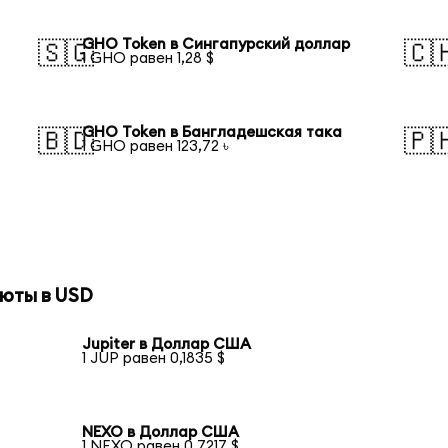
GHO Token в Сингапурский доллар
🇸🇬
🇨
1 GHO равен 1,28 $
GHO Token в Бангладешская така
🇧🇩
🇵
1 GHO равен 123,72 ৳
юты в USD
Jupiter в Доллар США
1 JUP равен 0,1835 $
NEXO в Доллар США
1 NEXO равен 0,7217 $