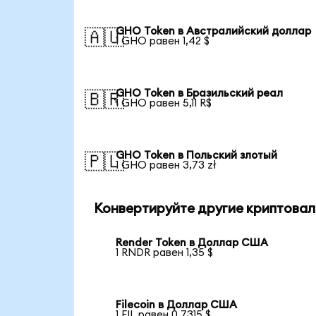
GHO Token в Австралийский доллар
🇦🇺
1 GHO равен 1,42 $
GHO Token в Бразильский реал
🇧🇷
1 GHO равен 5,11 R$
GHO Token в Польский злотый
🇵🇱
1 GHO равен 3,73 zł
Конвертируйте другие криптовал
Render Token в Доллар США
1 RNDR равен 1,35 $
Filecoin в Доллар США
1 FIL равен 0,7315 $