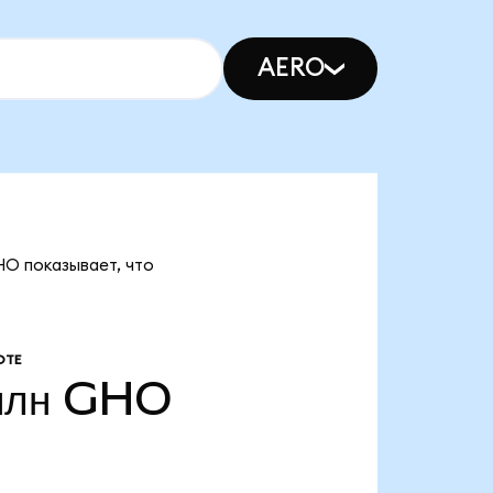
AERO
HO показывает, что
ОТЕ
млн
GHO