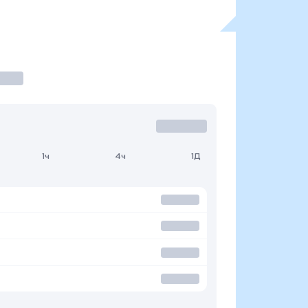
1ч
4ч
1Д