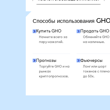
ПОСМОТРЕТЬ БОЛЬШЕ СТАТИСТИКИ
Способы использования G
Купить GHO
Продать GHO
Начните всего за
Обменяйте GHO
пару нажатий.
на наличные.
Прогнозы
Фьючерсы
Торгуйте GHO и на
Лонг или шорт
рынках
токенов с плеч
криптопрогнозов.
до 50x.