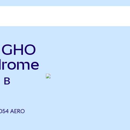
ь GHO
drome
 в
054 AERO