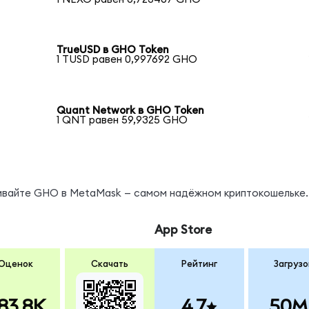
TrueUSD в GHO Token
1 TUSD равен 0,997692 GHO
Quant Network в GHO Token
1 QNT равен 59,9325 GHO
нивайте GHO в MetaMask — самом надёжном криптокошельке.
App Store
Оценок
Скачать
Рейтинг
Загрузо
83.8K
4.7
50M