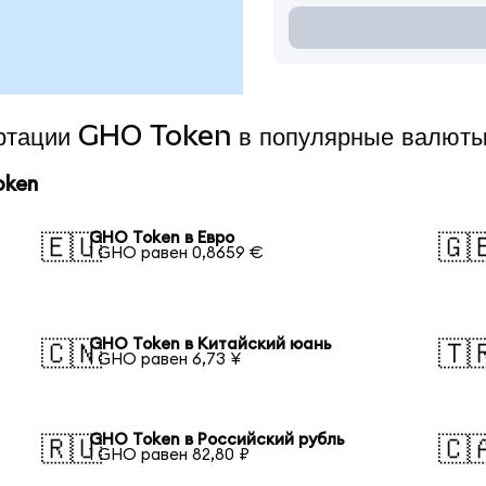
вертации GHO Token в популярные валют
oken
GHO Token в Евро
🇪🇺
🇬
1 GHO равен 0,8659 €
GHO Token в Китайский юань
🇨🇳
🇹
1 GHO равен 6,73 ¥
GHO Token в Российский рубль
🇷🇺
🇨
1 GHO равен 82,80 ₽