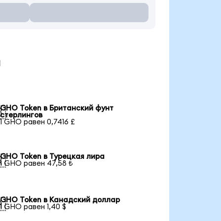
ы
GHO Token в Британский фунт

стерлингов
1 GHO равен 0,7416 £
GHO Token в Турецкая лира

1 GHO равен 47,58 ₺
GHO Token в Канадский доллар

1 GHO равен 1,40 $