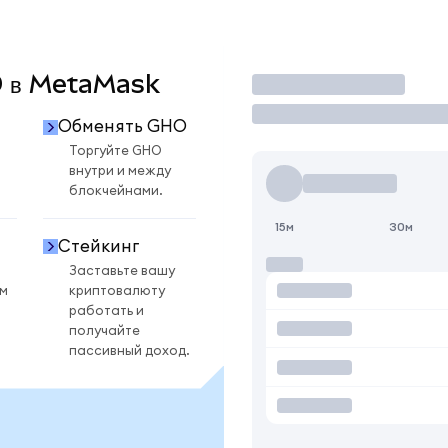
HO в MetaMask
Торговать
Обменять GHO
Торгуйте GHO
внутри и между
блокчейнами.
15м
30м
Стейкинг
Заставьте вашу
ом
криптовалюту
работать и
получайте
пассивный доход.