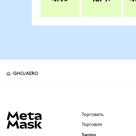
GHO/AERO
Нижний колонтитул сайта MetaMask
Торговать
Торговля
Swaps