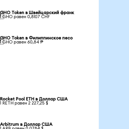
GHO Token в Швейцарский франк

1 GHO равен 0,8107 CHF
GHO Token в Филиппинское песо

1 GHO равен 60,84 ₱
Rocket Pool ETH в Доллар США
1 RETH равен 2 227,25 $
Arbitrum в Доллар США
1 ARB равен 0,0784 $