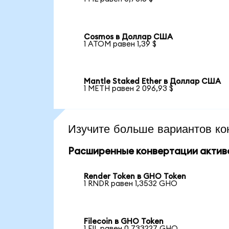
Cosmos в Доллар США
1 ATOM равен 1,39 $
Mantle Staked Ether в Доллар США
1 METH равен 2 096,93 $
Изучите больше вариантов ко
Расширенные конвертации актив
Render Token в GHO Token
1 RNDR равен 1,3532 GHO
Filecoin в GHO Token
1 FIL равен 0,733227 GHO