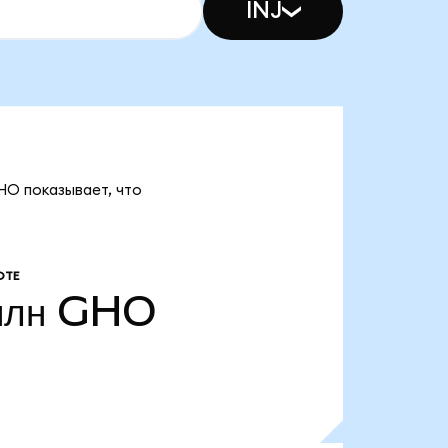
INJ
HO показывает, что
ОТЕ
млн
GHO