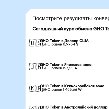
Посмотрите результаты кон
Сегодняшний курс обмена GHO T
GHO Token в Доллар США
🇺🇸
1 GHO равен 0,9984 $
GHO Token в Японская иена
🇯🇵
1 GHO равен 157,55 ¥
GHO Token в Южнокорейская вона
🇰🇷
1 GHO равен 1 405,66 ₩
GHO Token в Австралийский доллар