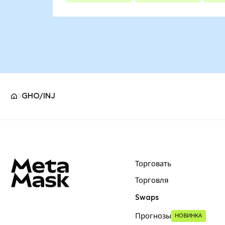
GHO/INJ
Нижний колонтитул сайта MetaMask
Торговать
Торговля
Swaps
Прогнозы
НОВИНКА