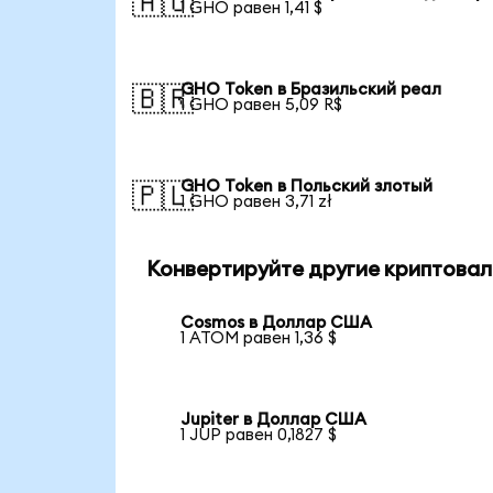
🇦🇺
1 GHO равен 1,41 $
GHO Token в Бразильский реал
🇧🇷
1 GHO равен 5,09 R$
GHO Token в Польский злотый
🇵🇱
1 GHO равен 3,71 zł
Конвертируйте другие криптовал
Cosmos в Доллар США
1 ATOM равен 1,36 $
Jupiter в Доллар США
1 JUP равен 0,1827 $