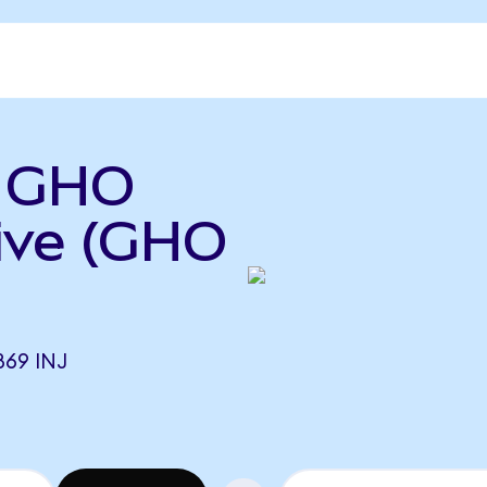
ь GHO
tive (GHO
69 INJ