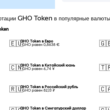
вертации GHO Token в популярные валют
oken
GHO Token в Евро
🇪🇺
🇬
1 GHO равен 0,8638 €
GHO Token в Китайский юань
🇨🇳
🇹
1 GHO равен 6,74 ¥
GHO Token в Российский рубль
🇷🇺
🇨
1 GHO равен 82,13 ₽
GHO Token в Сингапурский доллар