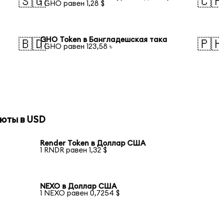
🇸🇬
🇨
1 GHO равен 1,28 $
GHO Token в Бангладешская така
🇧🇩
🇵
1 GHO равен 123,58 ৳
юты в USD
Render Token в Доллар США
1 RNDR равен 1,32 $
NEXO в Доллар США
1 NEXO равен 0,7254 $