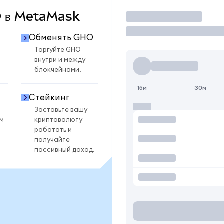
HO в MetaMask
Торговать
Обменять GHO
Торгуйте GHO
внутри и между
блокчейнами.
15м
30м
Стейкинг
Заставьте вашу
ом
криптовалюту
работать и
получайте
пассивный доход.