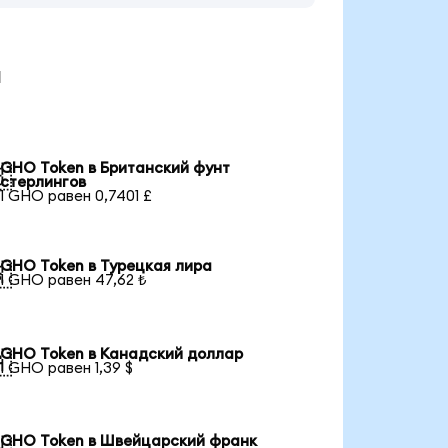
ы
GHO Token в Британский фунт

стерлингов
1 GHO равен 0,7401 £
GHO Token в Турецкая лира

1 GHO равен 47,62 ₺
GHO Token в Канадский доллар

1 GHO равен 1,39 $
GHO Token в Швейцарский франк