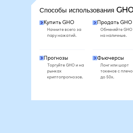
Способы использования G
Купить GHO
Продать GHO
Начните всего за
Обменяйте GHO
пару нажатий.
на наличные.
Прогнозы
Фьючерсы
Торгуйте GHO и на
Лонг или шорт
рынках
токенов с плеч
криптопрогнозов.
до 50x.