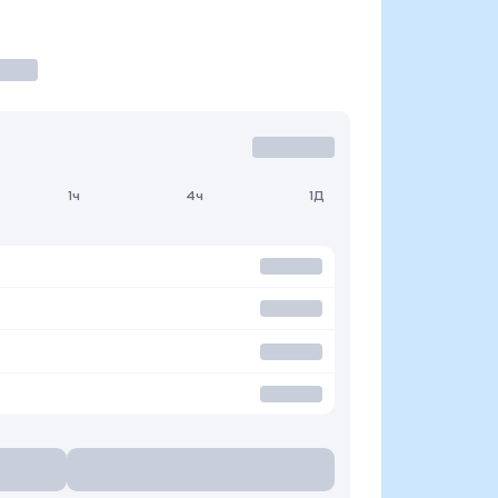
1ч
4ч
1Д