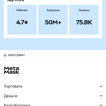
App Store
Рейтинг
Загрузок
Оценок
4.7
50M+
75.8K
GHST/DENT
Нижний колонтитул сайта MetaMask
Торговать
Торговля
Деньги
Swaps
Покупайте
Разработчики