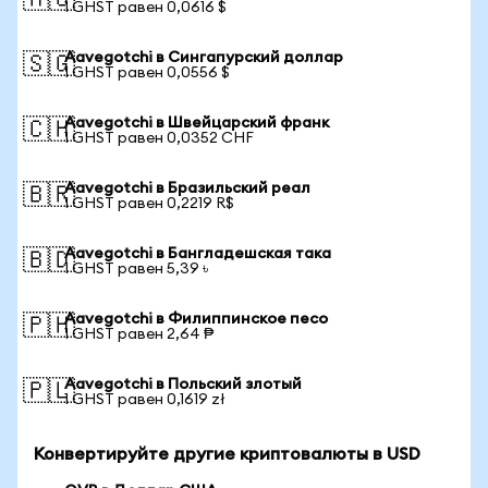
🇦🇺
1 GHST равен 0,0616 $
Aavegotchi в Сингапурский доллар
🇸🇬
1 GHST равен 0,0556 $
Aavegotchi в Швейцарский франк
🇨🇭
1 GHST равен 0,0352 CHF
Aavegotchi в Бразильский реал
🇧🇷
1 GHST равен 0,2219 R$
Aavegotchi в Бангладешская така
🇧🇩
1 GHST равен 5,39 ৳
Aavegotchi в Филиппинское песо
🇵🇭
1 GHST равен 2,64 ₱
Aavegotchi в Польский злотый
🇵🇱
1 GHST равен 0,1619 zł
Конвертируйте другие криптовалюты в USD