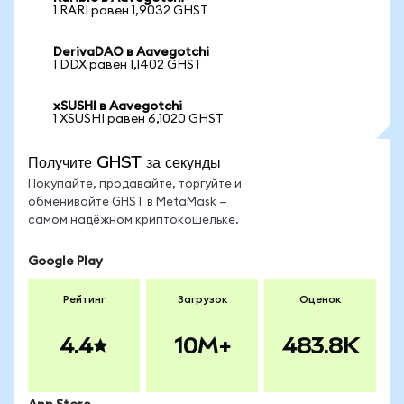
1 RARI равен 1,9032 GHST
DerivaDAO в Aavegotchi
1 DDX равен 1,1402 GHST
xSUSHI в Aavegotchi
1 XSUSHI равен 6,1020 GHST
Получите GHST за секунды
Покупайте, продавайте, торгуйте и
обменивайте GHST в MetaMask —
самом надёжном криптокошельке.
Google Play
Рейтинг
Загрузок
Оценок
4.4
10M+
483.8K