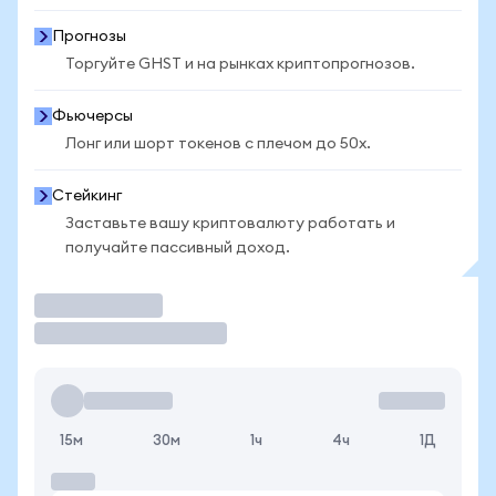
Прогнозы
Торгуйте GHST и на рынках криптопрогнозов.
Фьючерсы
Лонг или шорт токенов с плечом до 50x.
Стейкинг
Заставьте вашу криптовалюту работать и
получайте пассивный доход.
Торговать
15м
30м
1ч
4ч
1Д