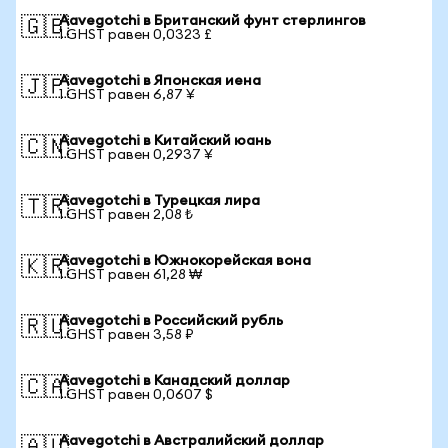
Aavegotchi в Британский фунт стерлингов
🇬🇧
1 GHST равен 0,0323 £
Aavegotchi в Японская иена
🇯🇵
1 GHST равен 6,87 ¥
Aavegotchi в Китайский юань
🇨🇳
1 GHST равен 0,2937 ¥
Aavegotchi в Турецкая лира
🇹🇷
1 GHST равен 2,08 ₺
Aavegotchi в Южнокорейская вона
🇰🇷
1 GHST равен 61,28 ₩
Aavegotchi в Российский рубль
🇷🇺
1 GHST равен 3,58 ₽
Aavegotchi в Канадский доллар
🇨🇦
1 GHST равен 0,0607 $
Aavegotchi в Австралийский доллар