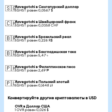
Aavegotchi в Сингапурский доллар
🇸🇬
1 GHST равен 0,0567 $
Aavegotchi в Швейцарский франк
🇨🇭
1 GHST равен 0,0358 CHF
Aavegotchi в Бразильский реал
🇧🇷
1 GHST равен 0,226 R$
Aavegotchi в Бангладешская така
🇧🇩
1 GHST равен 5,47 ৳
Aavegotchi в Филиппинское песо
🇵🇭
1 GHST равен 2,69 ₱
Aavegotchi в Польский злотый
🇵🇱
1 GHST равен 0,1648 zł
Конвертируйте другие криптовалюты в USD
OVR в Доллар США
1 OVR равен 0,026 $