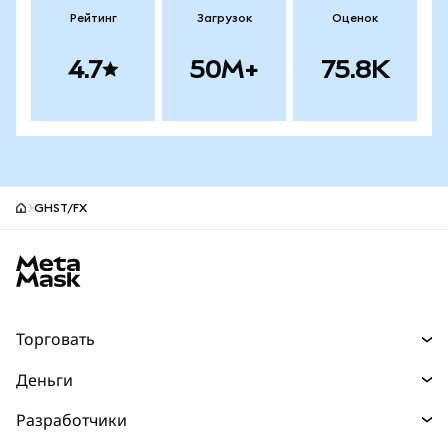
Рейтинг
Загрузок
Оценок
4.7
50M+
75.8K
GHST/FX
Нижний колонтитул сайта MetaMask
Торговать
Торговля
Деньги
Swaps
Покупайте
Разработчики
Прогнозы
НОВИНКА
Карта
Документация для разработчиков