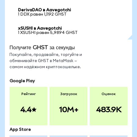
DerivaDAO в Aavegotchi
1 DDX равен 1,1192 GHST
xSUSHI в Aavegotchi
1 XSUSHI равен 5,9894 GHST
Получите GHST за секунды
Покупайте, продавайте, торгуйте и
обменивайте GHST в MetaMask —
самом надёжном криптокошельке.
Google Play
Рейтинг
Загрузок
Оценок
4.4
10M+
483.9K
App Store