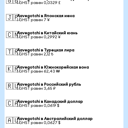
🇬🇧
1 GHST равен 0,0329 £
Aavegotchi в Японская иена
🇯🇵
1 GHST равен 7 ¥
Aavegotchi в Китайский юань
🇨🇳
1 GHST равен 0,2992 ¥
Aavegotchi в Турецкая лира
🇹🇷
1 GHST равен 2,12 ₺
Aavegotchi в Южнокорейская вона
🇰🇷
1 GHST равен 62,43 ₩
Aavegotchi в Российский рубль
🇷🇺
1 GHST равен 3,65 ₽
Aavegotchi в Канадский доллар
🇨🇦
1 GHST равен 0,0619 $
Aavegotchi в Австралийский доллар
🇦🇺
1 GHST равен 0,0627 $