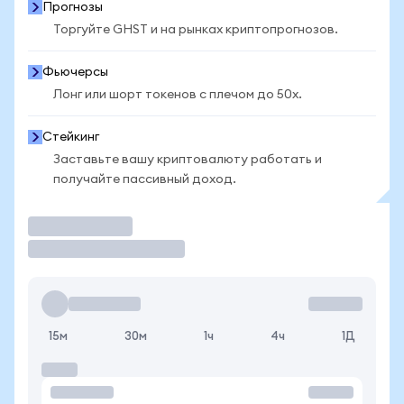
Прогнозы
Торгуйте GHST и на рынках криптопрогнозов.
Фьючерсы
Лонг или шорт токенов с плечом до 50x.
Стейкинг
Заставьте вашу криптовалюту работать и
получайте пассивный доход.
Торговать
15м
30м
1ч
4ч
1Д