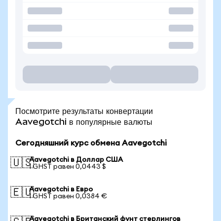
Посмотрите результаты конвертации
Aavegotchi в популярные валюты
Сегодняшний курс обмена Aavegotchi
Aavegotchi в Доллар США
🇺🇸
1 GHST равен 0,0443 $
Aavegotchi в Евро
🇪🇺
1 GHST равен 0,0384 €
Aavegotchi в Британский фунт стерлингов