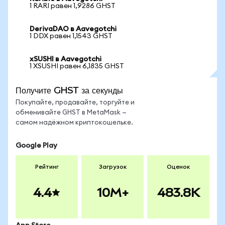
1 RARI равен 1,9286 GHST
DerivaDAO в Aavegotchi
1 DDX равен 1,1543 GHST
xSUSHI в Aavegotchi
1 XSUSHI равен 6,1835 GHST
Получите GHST за секунды
Покупайте, продавайте, торгуйте и
обменивайте GHST в MetaMask —
самом надёжном криптокошельке.
Google Play
Рейтинг
Загрузок
Оценок
4.4
10M+
483.8K