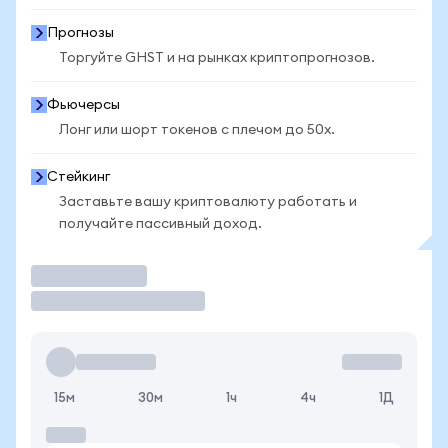
Прогнозы
Торгуйте GHST и на рынках криптопрогнозов.
Фьючерсы
Лонг или шорт токенов с плечом до 50x.
Стейкинг
Заставьте вашу криптовалюту работать и
получайте пассивный доход.
Торговать
15м
30м
1ч
4ч
1Д