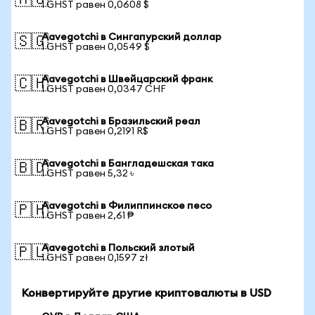
🇦🇺
1 GHST равен 0,0608 $
Aavegotchi в Сингапурский доллар
🇸🇬
1 GHST равен 0,0549 $
Aavegotchi в Швейцарский франк
🇨🇭
1 GHST равен 0,0347 CHF
Aavegotchi в Бразильский реал
🇧🇷
1 GHST равен 0,2191 R$
Aavegotchi в Бангладешская така
🇧🇩
1 GHST равен 5,32 ৳
Aavegotchi в Филиппинское песо
🇵🇭
1 GHST равен 2,61 ₱
Aavegotchi в Польский злотый
🇵🇱
1 GHST равен 0,1597 zł
Конвертируйте другие криптовалюты в USD