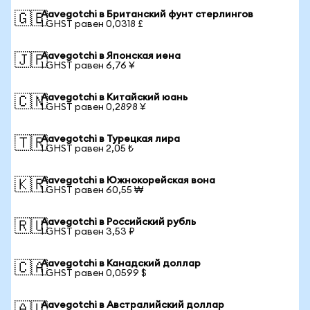
Aavegotchi в Британский фунт стерлингов
🇬🇧
1 GHST равен 0,0318 £
Aavegotchi в Японская иена
🇯🇵
1 GHST равен 6,76 ¥
Aavegotchi в Китайский юань
🇨🇳
1 GHST равен 0,2898 ¥
Aavegotchi в Турецкая лира
🇹🇷
1 GHST равен 2,05 ₺
Aavegotchi в Южнокорейская вона
🇰🇷
1 GHST равен 60,55 ₩
Aavegotchi в Российский рубль
🇷🇺
1 GHST равен 3,53 ₽
Aavegotchi в Канадский доллар
🇨🇦
1 GHST равен 0,0599 $
Aavegotchi в Австралийский доллар