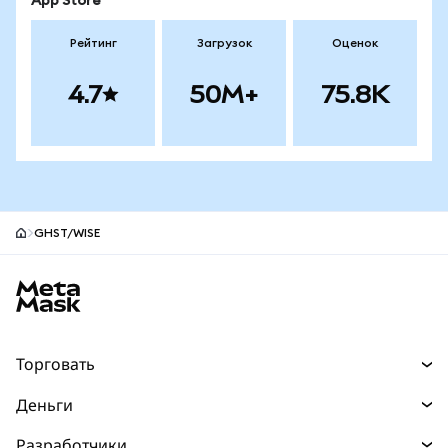
App Store
Рейтинг
Загрузок
Оценок
4.7
50M+
75.8K
GHST/WISE
Нижний колонтитул сайта MetaMask
Торговать
Торговля
Деньги
Swaps
Покупайте
Разработчики