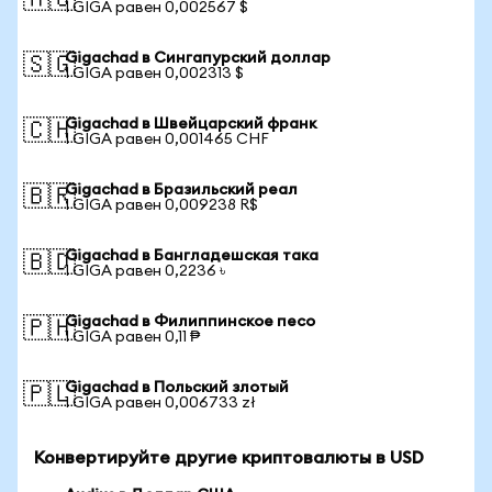
🇦🇺
1 GIGA равен 0,002567 $
Gigachad в Сингапурский доллар
🇸🇬
1 GIGA равен 0,002313 $
Gigachad в Швейцарский франк
🇨🇭
1 GIGA равен 0,001465 CHF
Gigachad в Бразильский реал
🇧🇷
1 GIGA равен 0,009238 R$
Gigachad в Бангладешская така
🇧🇩
1 GIGA равен 0,2236 ৳
Gigachad в Филиппинское песо
🇵🇭
1 GIGA равен 0,11 ₱
Gigachad в Польский злотый
🇵🇱
1 GIGA равен 0,006733 zł
Конвертируйте другие криптовалюты в USD