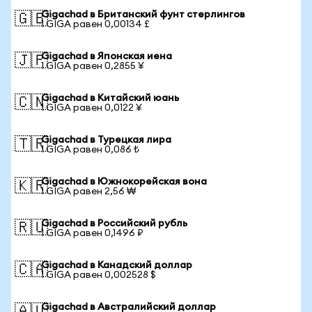
Gigachad в Британский фунт стерлингов
🇬🇧
1 GIGA равен 0,00134 £
Gigachad в Японская иена
🇯🇵
1 GIGA равен 0,2855 ¥
Gigachad в Китайский юань
🇨🇳
1 GIGA равен 0,0122 ¥
Gigachad в Турецкая лира
🇹🇷
1 GIGA равен 0,086 ₺
Gigachad в Южнокорейская вона
🇰🇷
1 GIGA равен 2,56 ₩
Gigachad в Российский рубль
🇷🇺
1 GIGA равен 0,1496 ₽
Gigachad в Канадский доллар
🇨🇦
1 GIGA равен 0,002528 $
Gigachad в Австралийский доллар