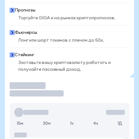
Прогнозы
Торгуйте GIGA и на рынках криптопрогнозов.
Фьючерсы
Лонг или шорт токенов с плечом до 50x.
Стейкинг
Заставьте вашу криптовалюту работать и
получайте пассивный доход.
Торговать
15м
30м
1ч
4ч
1Д