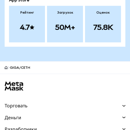
App Store
Рейтинг
Загрузок
Оценок
4.7
50M+
75.8K
GIGA/CETH
Нижний колонтитул сайта MetaMask
Торговать
Торговля
Деньги
Swaps
Покупайте
Разработчики