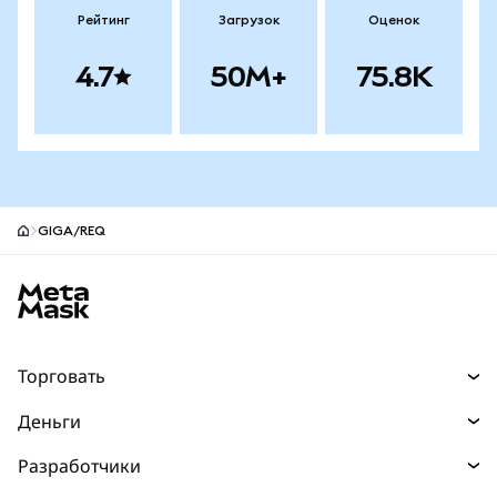
Рейтинг
Загрузок
Оценок
4.7
50M+
75.8K
GIGA/REQ
Нижний колонтитул сайта MetaMask
Торговать
Торговля
Деньги
Swaps
Покупайте
Разработчики
Прогнозы
НОВИНКА
Карта
Документация для разработчиков