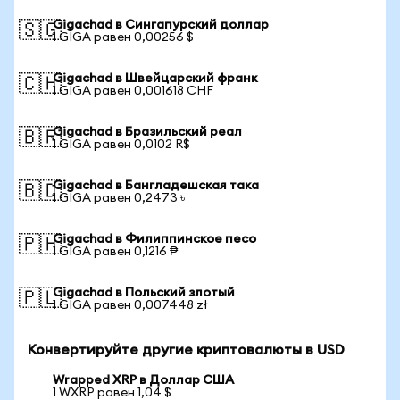
Gigachad в Сингапурский доллар
🇸🇬
1 GIGA равен 0,00256 $
Gigachad в Швейцарский франк
🇨🇭
1 GIGA равен 0,001618 CHF
Gigachad в Бразильский реал
🇧🇷
1 GIGA равен 0,0102 R$
Gigachad в Бангладешская така
🇧🇩
1 GIGA равен 0,2473 ৳
Gigachad в Филиппинское песо
🇵🇭
1 GIGA равен 0,1216 ₱
Gigachad в Польский злотый
🇵🇱
1 GIGA равен 0,007448 zł
Конвертируйте другие криптовалюты в USD
Wrapped XRP в Доллар США
1 WXRP равен 1,04 $