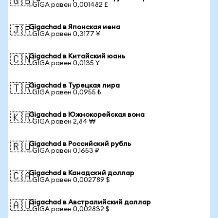
🇬🇧
1 GIGA равен 0,001482 £
Gigachad в Японская иена
🇯🇵
1 GIGA равен 0,3177 ¥
Gigachad в Китайский юань
🇨🇳
1 GIGA равен 0,0135 ¥
Gigachad в Турецкая лира
🇹🇷
1 GIGA равен 0,0955 ₺
Gigachad в Южнокорейская вона
🇰🇷
1 GIGA равен 2,84 ₩
Gigachad в Российский рубль
🇷🇺
1 GIGA равен 0,1653 ₽
Gigachad в Канадский доллар
🇨🇦
1 GIGA равен 0,002789 $
Gigachad в Австралийский доллар
🇦🇺
1 GIGA равен 0,002832 $