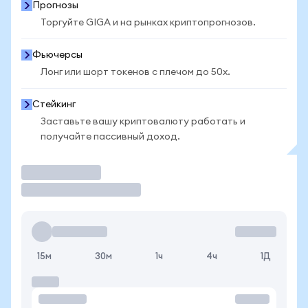
Прогнозы
Торгуйте GIGA и на рынках криптопрогнозов.
Фьючерсы
Лонг или шорт токенов с плечом до 50x.
Стейкинг
Заставьте вашу криптовалюту работать и
получайте пассивный доход.
Торговать
15м
30м
1ч
4ч
1Д