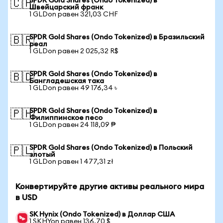
SPDR Gold Shares (Ondo Tokenized) в
🇨🇭
Швейцарский франк
1 GLDon равен 321,03 CHF
SPDR Gold Shares (Ondo Tokenized) в Бразильский
🇧🇷
реал
1 GLDon равен 2 025,32 R$
SPDR Gold Shares (Ondo Tokenized) в
🇧🇩
Бангладешская така
1 GLDon равен 49 176,34 ৳
SPDR Gold Shares (Ondo Tokenized) в
🇵🇭
Филиппинское песо
1 GLDon равен 24 118,09 ₱
SPDR Gold Shares (Ondo Tokenized) в Польский
🇵🇱
злотый
1 GLDon равен 1 477,31 zł
Конвертируйте другие активы реального мира
в USD
SK Hynix (Ondo Tokenized) в Доллар США
1 SKHYon равен 136,70 $