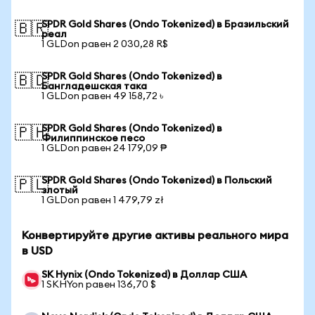
SPDR Gold Shares (Ondo Tokenized) в Бразильский
🇧🇷
реал
1 GLDon равен 2 030,28 R$
SPDR Gold Shares (Ondo Tokenized) в
🇧🇩
Бангладешская така
1 GLDon равен 49 158,72 ৳
SPDR Gold Shares (Ondo Tokenized) в
🇵🇭
Филиппинское песо
1 GLDon равен 24 179,09 ₱
SPDR Gold Shares (Ondo Tokenized) в Польский
🇵🇱
злотый
1 GLDon равен 1 479,79 zł
Конвертируйте другие активы реального мира
в USD
SK Hynix (Ondo Tokenized) в Доллар США
1 SKHYon равен 136,70 $