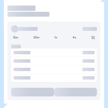
Торговать
15м
30м
1ч
4ч
1Д