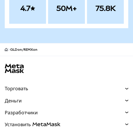
4.7
50M+
75.8K
GLDon/REMXon
Нижний колонтитул сайта MetaMask
Торговать
Торговля
Деньги
Swaps
Покупайте
Разработчики
Прогнозы
НОВИНКА
Карта
Документация для разработчиков
Установить MetaMask
Перпы
НОВИНКА
mUSD
НОВИНКА
Инфопанель
Защита транзакций