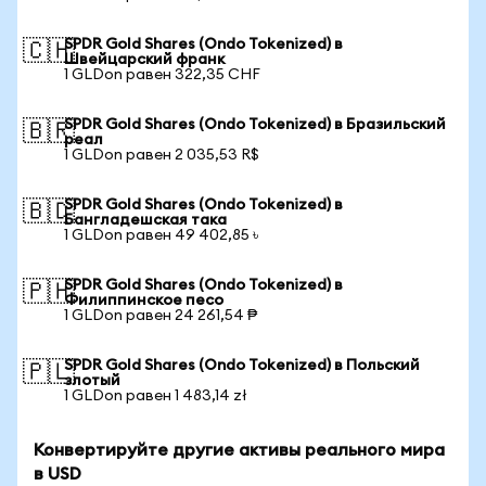
SPDR Gold Shares (Ondo Tokenized) в
🇨🇭
Швейцарский франк
1 GLDon равен 322,35 CHF
SPDR Gold Shares (Ondo Tokenized) в Бразильский
🇧🇷
реал
1 GLDon равен 2 035,53 R$
SPDR Gold Shares (Ondo Tokenized) в
🇧🇩
Бангладешская така
1 GLDon равен 49 402,85 ৳
SPDR Gold Shares (Ondo Tokenized) в
🇵🇭
Филиппинское песо
1 GLDon равен 24 261,54 ₱
SPDR Gold Shares (Ondo Tokenized) в Польский
🇵🇱
злотый
1 GLDon равен 1 483,14 zł
Конвертируйте другие активы реального мира
в USD