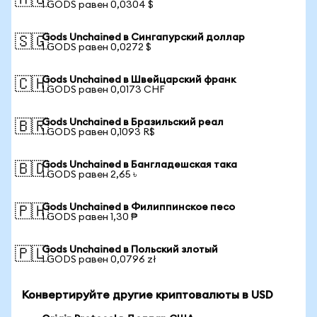
🇦🇺
1 GODS равен 0,0304 $
Gods Unchained в Сингапурский доллар
🇸🇬
1 GODS равен 0,0272 $
Gods Unchained в Швейцарский франк
🇨🇭
1 GODS равен 0,0173 CHF
Gods Unchained в Бразильский реал
🇧🇷
1 GODS равен 0,1093 R$
Gods Unchained в Бангладешская така
🇧🇩
1 GODS равен 2,65 ৳
Gods Unchained в Филиппинское песо
🇵🇭
1 GODS равен 1,30 ₱
Gods Unchained в Польский злотый
🇵🇱
1 GODS равен 0,0796 zł
Конвертируйте другие криптовалюты в USD