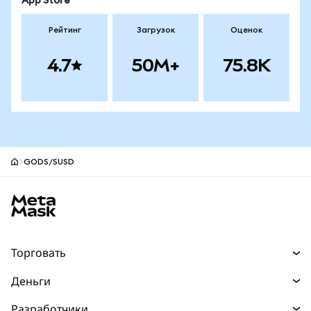
App Store
Рейтинг
Загрузок
Оценок
4.7
50M+
75.8K
GODS/SUSD
Нижний колонтитул сайта MetaMask
Торговать
Торговля
Деньги
Swaps
Покупайте
Разработчики