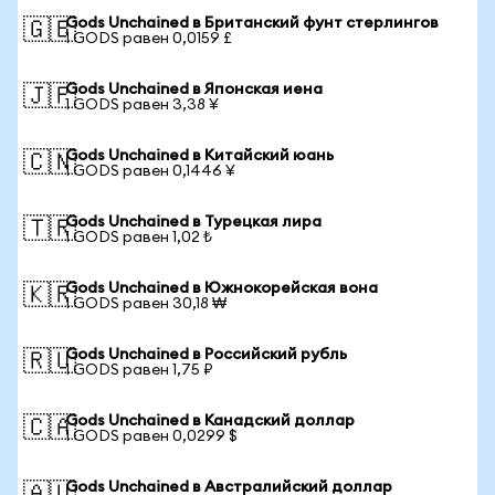
Gods Unchained в Британский фунт стерлингов
🇬🇧
1 GODS равен 0,0159 £
Gods Unchained в Японская иена
🇯🇵
1 GODS равен 3,38 ¥
Gods Unchained в Китайский юань
🇨🇳
1 GODS равен 0,1446 ¥
Gods Unchained в Турецкая лира
🇹🇷
1 GODS равен 1,02 ₺
Gods Unchained в Южнокорейская вона
🇰🇷
1 GODS равен 30,18 ₩
Gods Unchained в Российский рубль
🇷🇺
1 GODS равен 1,75 ₽
Gods Unchained в Канадский доллар
🇨🇦
1 GODS равен 0,0299 $
Gods Unchained в Австралийский доллар