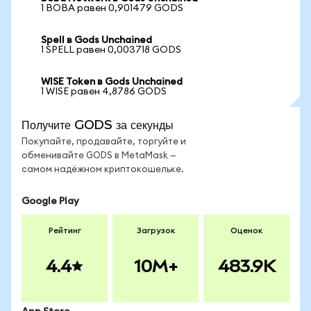
1 BOBA равен 0,901479 GODS
Spell в Gods Unchained
1 SPELL равен 0,003718 GODS
WISE Token в Gods Unchained
1 WISE равен 4,8786 GODS
Получите GODS за секунды
Покупайте, продавайте, торгуйте и
обменивайте GODS в MetaMask —
самом надёжном криптокошельке.
Google Play
Рейтинг
Загрузок
Оценок
4.4
10M+
483.9K