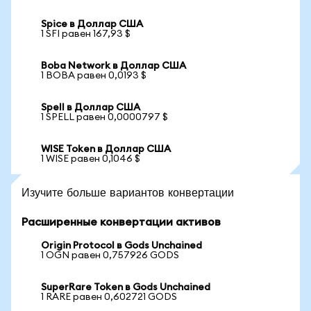
Spice в Доллар США
1 SFI равен 167,93 $
Boba Network в Доллар США
1 BOBA равен 0,0193 $
Spell в Доллар США
1 SPELL равен 0,0000797 $
WISE Token в Доллар США
1 WISE равен 0,1046 $
Изучите больше вариантов конвертации
Расширенные конвертации активов
Origin Protocol в Gods Unchained
1 OGN равен 0,757926 GODS
SuperRare Token в Gods Unchained
1 RARE равен 0,602721 GODS