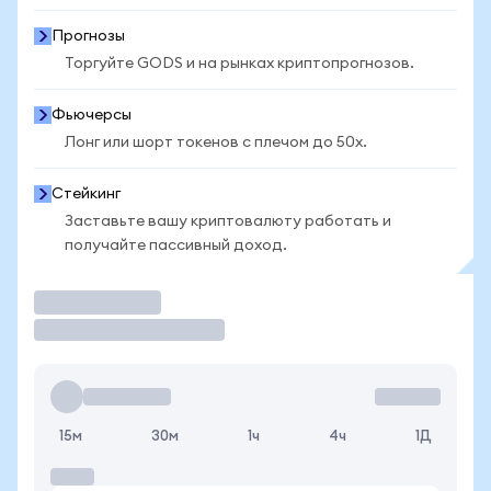
Прогнозы
Торгуйте GODS и на рынках криптопрогнозов.
Фьючерсы
Лонг или шорт токенов с плечом до 50x.
Стейкинг
Заставьте вашу криптовалюту работать и
получайте пассивный доход.
Торговать
15м
30м
1ч
4ч
1Д