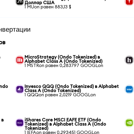
Доллар США
1 MUon равен 883,13 $
нвертации
ов
в
MicroStrategy (Ondo Tokenized) в
Alphabet Class A (Ondo Tokenized)
1 MSTRon равен 0,283797 GOOGLon
Ondo
Invesco QQQ (Ondo Tokenized) в Alphabet
Class A (Ondo Tokenized)
1 QQQon равен 2,0219 GOOGLon
 в
iShares Core MSCI EAFE ETF (Ondo
Tokenized) в Alphabet Class A (Ondo
Tokenized)
1 IEFAon равен 0,293451 GOOGLon