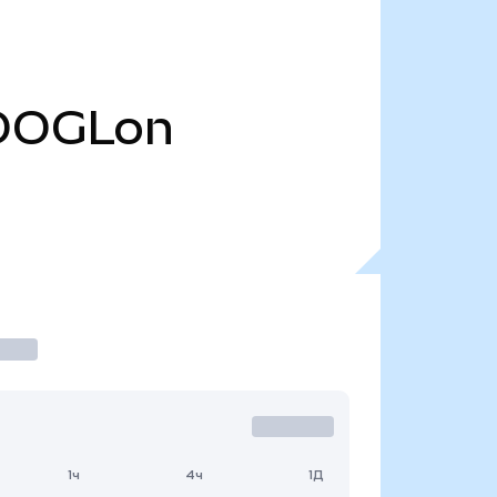
OOGLon
1ч
4ч
1Д