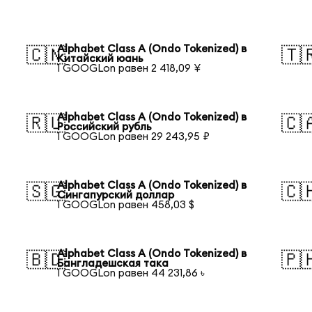
Alphabet Class A (Ondo Tokenized) в
🇨🇳
🇹
Китайский юань
1 GOOGLon равен 2 418,09 ¥
Alphabet Class A (Ondo Tokenized) в
🇷🇺
🇨
Российский рубль
1 GOOGLon равен 29 243,95 ₽
Alphabet Class A (Ondo Tokenized) в
🇸🇬
🇨
Сингапурский доллар
1 GOOGLon равен 458,03 $
Alphabet Class A (Ondo Tokenized) в
🇧🇩
🇵
Бангладешская така
1 GOOGLon равен 44 231,86 ৳