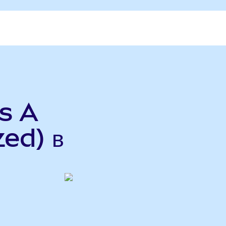
s A
ed) в