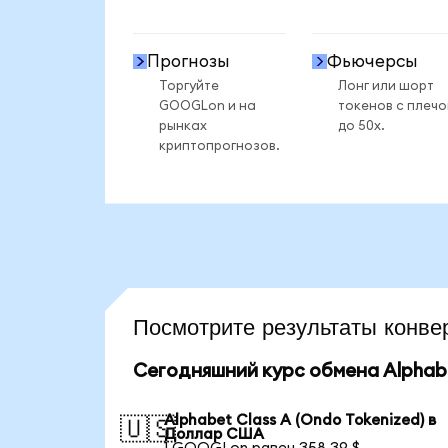
Прогнозы
Фьючерсы
Торгуйте
Лонг или шорт
GOOGLon и на
токенов с плеч
рынках
до 50x.
криптопрогнозов.
Посмотрите результаты кон
Сегодняшний курс обмена Alphabet
Alphabet Class A (Ondo Tokenized) в
🇺🇸
Доллар США