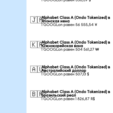
1 GOOGLon равен 358,39 $
Alphabet Class A (Ondo Tokenized) в
🇯🇵
Японская иена
1 GOOGLon равен 56 555,54 ¥
Alphabet Class A (Ondo Tokenized) в
🇰🇷
Южнокорейская вона
1 GOOGLon равен 504 561,27 ₩
Alphabet Class A (Ondo Tokenized) в
🇦🇺
Австралийский доллар
1 GOOGLon равен 507,13 $
Alphabet Class A (Ondo Tokenized) в
🇧🇷
Бразильский реал
1 GOOGLon равен 1 826,87 R$