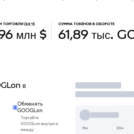
М ТОРГОВЛИ
(24 Ч)
СУММА ТОКЕНОВ В ОБОРОТЕ
,96 млн $
61,89 тыс.
G
OGLon в
Торговать
Обменять
GOOGLon
Торгуйте
GOOGLon внутри и
15м
30м
между