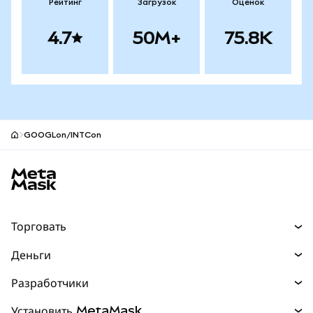
Рейтинг
Загрузок
Оценок
4.7
50M+
75.8K
GOOGLon/INTCon
Нижний колонтитул сайта MetaMask
Торговать
Торговля
Деньги
Swaps
Покупайте
Разработчики
Прогнозы
НОВИНКА
Карта
Документация для разработчиков
Установить MetaMask