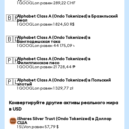
1 GOOGLon равен 289,22 CHF
Alphabet Class A (Ondo Tokenized) в Бразильский
🇧🇷
реал
1 GOOGLon равен 1 824,50 R$
Alphabet Class A (Ondo Tokenized) в
🇧🇩
Бангладешская така
1 GOOGLon равен 44 175,09 ৳
Alphabet Class A (Ondo Tokenized) в
🇵🇭
Филиппинское песо
1 GOOGLon равен 21 728,44 ₱
Alphabet Class A (Ondo Tokenized) в Польский
🇵🇱
злотый
1 GOOGLon равен 1 329,77 zł
Конвертируйте другие активы реального мира
в USD
iShares Silver Trust (Ondo Tokenized) в Доллар
США
1 SLVon равен 57,79 $