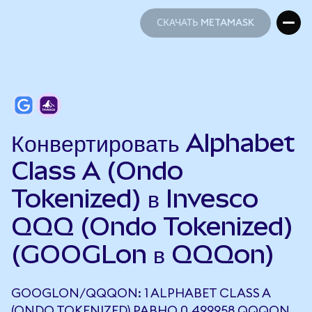
СКАЧАТЬ METAMASK
СКАЧАТЬ METAMASK
Конвертировать Alphabet
Class A (Ondo
Tokenized) в Invesco
QQQ (Ondo Tokenized)
(GOOGLon в QQQon)
GOOGLON/QQQON: 1 ALPHABET CLASS A
(ONDO TOKENIZED) РАВНО 0,499958 QQQON