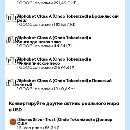
1 GOOGLon равен 291,49 CHF
Alphabet Class A (Ondo Tokenized) в Бразильский
🇧🇷
реал
1 GOOGLon равен 1 835,87 R$
Alphabet Class A (Ondo Tokenized) в
🇧🇩
Бангладешская така
1 GOOGLon равен 44 541,71 ৳
Alphabet Class A (Ondo Tokenized) в
🇵🇭
Филиппинское песо
1 GOOGLon равен 21 894,61 ₱
Alphabet Class A (Ondo Tokenized) в Польский
🇵🇱
злотый
1 GOOGLon равен 1 340,66 zł
Конвертируйте другие активы реального мира
в USD
iShares Silver Trust (Ondo Tokenized) в Доллар
США
1 SLVon равен 55,34 $