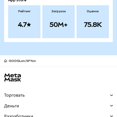
App Store
Рейтинг
Загрузок
Оценок
4.7
50M+
75.8K
GOOGLon/SPYon
Нижний колонтитул сайта MetaMask
Торговать
Торговля
Деньги
Swaps
Покупайте
Разработчики