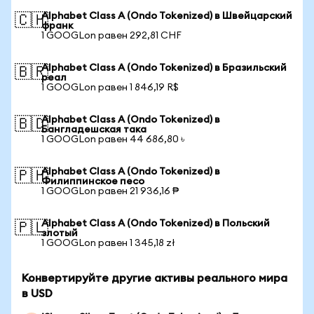
Alphabet Class A (Ondo Tokenized) в Швейцарский
🇨🇭
франк
1 GOOGLon равен 292,81 CHF
Alphabet Class A (Ondo Tokenized) в Бразильский
🇧🇷
реал
1 GOOGLon равен 1 846,19 R$
Alphabet Class A (Ondo Tokenized) в
🇧🇩
Бангладешская така
1 GOOGLon равен 44 686,80 ৳
Alphabet Class A (Ondo Tokenized) в
🇵🇭
Филиппинское песо
1 GOOGLon равен 21 936,16 ₱
Alphabet Class A (Ondo Tokenized) в Польский
🇵🇱
злотый
1 GOOGLon равен 1 345,18 zł
Конвертируйте другие активы реального мира
в USD