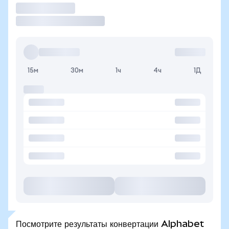
Торговать
15м
30м
1ч
4ч
1Д
Посмотрите результаты конвертации Alphabet