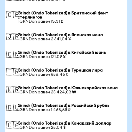
Grindr (Ondo Tokenized) в Британский фунт
🇬🇧
стерлингов
1 GRNDon равен 13,31 £
Grindr (Ondo Tokenized) в Японская иена
🇯🇵
1 GRNDon равен 2 841,04 ¥
Grindr (Ondo Tokenized) в Китайский юань
🇨🇳
1 GRNDon равен 121,09 ¥
Grindr (Ondo Tokenized) в Турецкая лира
🇹🇷
1 GRNDon равен 856,46 ₺
Grindr (Ondo Tokenized) в Южнокорейская вона
🇰🇷
1 GRNDon равен 25 424,03 ₩
Grindr (Ondo Tokenized) в Российский рубль
🇷🇺
1 GRNDon равен 1 465,68 ₽
Grindr (Ondo Tokenized) в Канадский доллар
🇨🇦
1 GRNDon равен 25,04 $