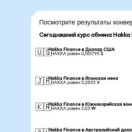
Посмотрите результаты конв
Сегодняшний курс обмена Hakka 
Hakka Finance в Доллар США
🇺🇸
1 HAKKA равен 0,001795 $
Hakka Finance в Японская иена
🇯🇵
1 HAKKA равен 0,2833 ¥
Hakka Finance в Южнокорейская вон
🇰🇷
1 HAKKA равен 2,53 ₩
Hakka Finance в Австралийский дол