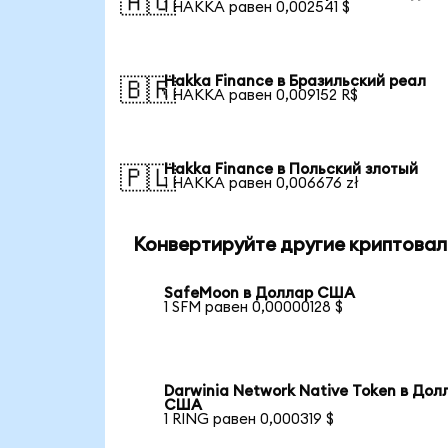
🇦🇺
1 HAKKA равен 0,002541 $
Hakka Finance в Бразильский реал
🇧🇷
1 HAKKA равен 0,009152 R$
Hakka Finance в Польский злотый
🇵🇱
1 HAKKA равен 0,006676 zł
Конвертируйте другие криптовал
SafeMoon в Доллар США
1 SFM равен 0,00000128 $
Darwinia Network Native Token в Дол
США
1 RING равен 0,000319 $