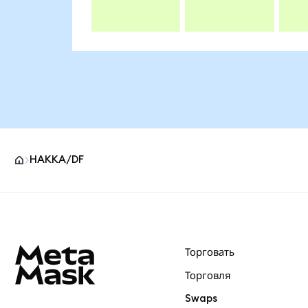
HAKKA/DF
Нижний колонтитул сайта MetaMask
Торговать
Торговля
Swaps