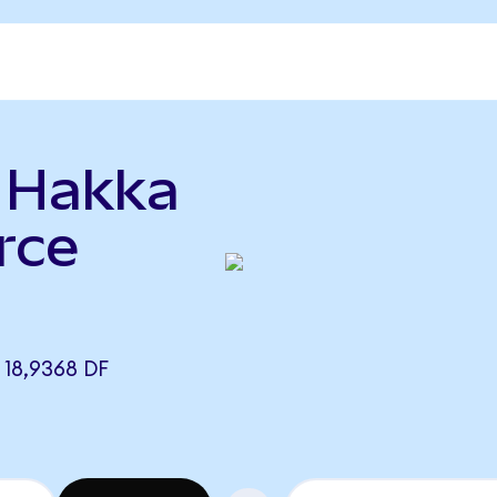
ь Hakka
rce
)
18,9368 DF