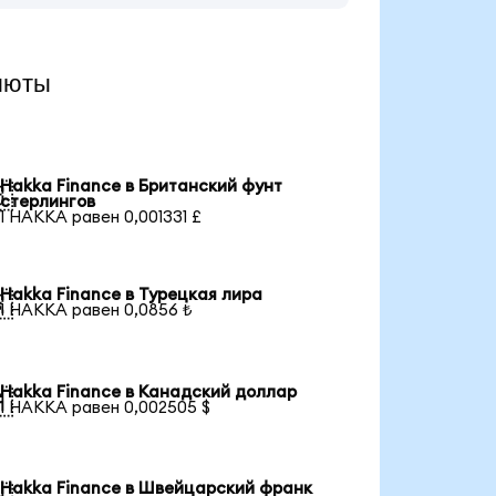
люты
Hakka Finance в Британский фунт

стерлингов
1 HAKKA равен 0,001331 £
Hakka Finance в Турецкая лира

1 HAKKA равен 0,0856 ₺
Hakka Finance в Канадский доллар

1 HAKKA равен 0,002505 $
Hakka Finance в Швейцарский франк