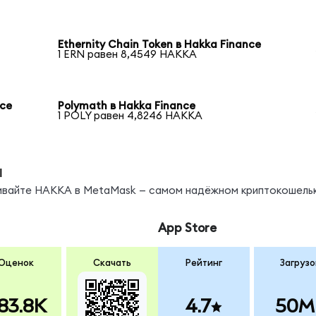
Ethernity Chain Token в Hakka Finance
1 ERN равен 8,4549 HAKKA
nce
Polymath в Hakka Finance
1 POLY равен 4,8246 HAKKA
ы
нивайте HAKKA в MetaMask — самом надёжном криптокошельк
App Store
Оценок
Скачать
Рейтинг
Загрузо
83.8K
4.7
50M