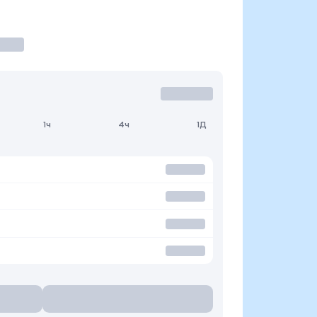
1ч
4ч
1Д