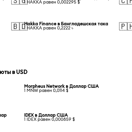
🇸🇬
🇨
1 HAKKA равен 0,002295 $
Hakka Finance в Бангладешская така
🇧🇩
🇵
1 HAKKA равен 0,2222 ৳
юты в USD
Morpheus Network в Доллар США
1 MNW равен 0,0114 $
лар
IDEX в Доллар США
1 IDEX равен 0,000859 $