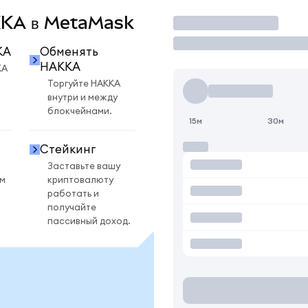
AKKA в MetaMask
Торговать
KA
Обменять
HAKKA
KA
Торгуйте HAKKA
внутри и между
блокчейнами.
15м
30м
Стейкинг
Заставьте вашу
ом
криптовалюту
работать и
получайте
пассивный доход.