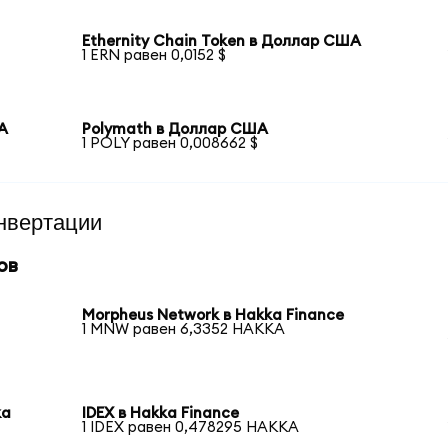
Ethernity Chain Token в Доллар США
1 ERN равен 0,0152 $
ША
Polymath в Доллар США
1 POLY равен 0,008662 $
нвертации
ов
Morpheus Network в Hakka Finance
1 MNW равен 6,3352 HAKKA
ka
IDEX в Hakka Finance
1 IDEX равен 0,478295 HAKKA