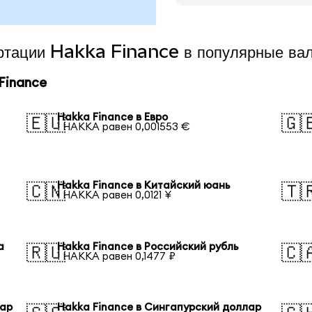
ертации Hakka Finance в популярные ва
Finance
Hakka Finance в Евро
🇪🇺
🇬
1 HAKKA равен 0,001553 €
Hakka Finance в Китайский юань
🇨🇳
🇹
1 HAKKA равен 0,0121 ¥
а
Hakka Finance в Российский рубль
🇷🇺
🇨
1 HAKKA равен 0,1477 ₽
лар
Hakka Finance в Сингапурский доллар