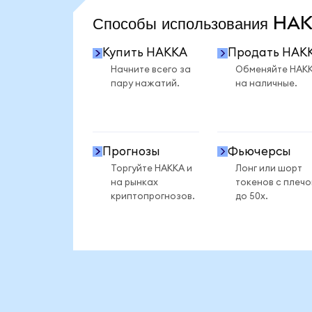
Способы использования H
Купить HAKKA
Продать HAK
Начните всего за
Обменяйте HAK
пару нажатий.
на наличные.
Прогнозы
Фьючерсы
Торгуйте HAKKA и
Лонг или шорт
на рынках
токенов с плеч
криптопрогнозов.
до 50x.