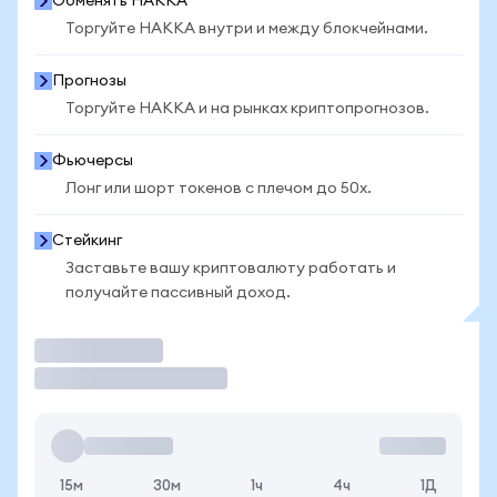
Обменять HAKKA
Торгуйте HAKKA внутри и между блокчейнами.
Прогнозы
Торгуйте HAKKA и на рынках криптопрогнозов.
Фьючерсы
Лонг или шорт токенов с плечом до 50x.
Стейкинг
Заставьте вашу криптовалюту работать и
получайте пассивный доход.
Торговать
15м
30м
1ч
4ч
1Д