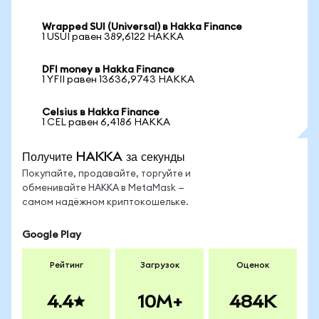
Wrapped SUI (Universal) в Hakka Finance
1 USUI равен 389,6122 HAKKA
DFI money в Hakka Finance
1 YFII равен 13636,9743 HAKKA
Celsius в Hakka Finance
1 CEL равен 6,4186 HAKKA
Получите HAKKA за секунды
Покупайте, продавайте, торгуйте и
обменивайте HAKKA в MetaMask —
самом надёжном криптокошельке.
Google Play
Рейтинг
Загрузок
Оценок
4.4
10M+
484K