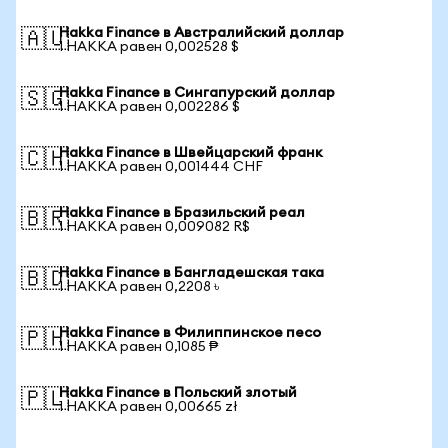
Hakka Finance в Австралийский доллар
🇦🇺
1 HAKKA равен 0,002528 $
Hakka Finance в Сингапурский доллар
🇸🇬
1 HAKKA равен 0,002286 $
Hakka Finance в Швейцарский франк
🇨🇭
1 HAKKA равен 0,001444 CHF
Hakka Finance в Бразильский реал
🇧🇷
1 HAKKA равен 0,009082 R$
Hakka Finance в Бангладешская така
🇧🇩
1 HAKKA равен 0,2208 ৳
Hakka Finance в Филиппинское песо
🇵🇭
1 HAKKA равен 0,1085 ₱
Hakka Finance в Польский злотый
🇵🇱
1 HAKKA равен 0,00665 zł