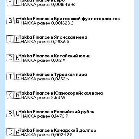
Hakka Finance в Евро
🇪🇺
1 HAKKA равен 0,001546 €
Hakka Finance в Британский фунт стерлингов
🇬🇧
1 HAKKA равен 0,001323 £
Hakka Finance в Японская иена
🇯🇵
1 HAKKA равен 0,2836 ¥
Hakka Finance в Китайский юань
🇨🇳
1 HAKKA равен 0,012 ¥
Hakka Finance в Турецкая лира
🇹🇷
1 HAKKA равен 0,0852 ₺
Hakka Finance в Южнокорейская вона
🇰🇷
1 HAKKA равен 2,53 ₩
Hakka Finance в Российский рубль
🇷🇺
1 HAKKA равен 0,1476 ₽
Hakka Finance в Канадский доллар
🇨🇦
1 HAKKA равен 0,00249 $