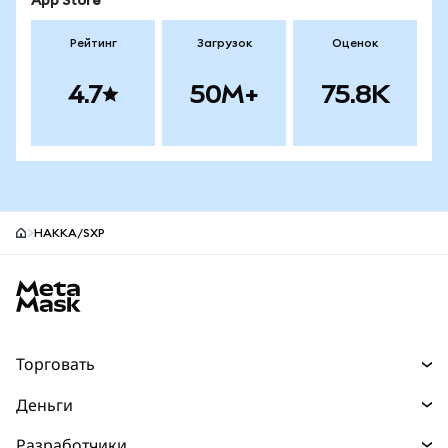
App Store
Рейтинг
Загрузок
Оценок
4.7
50M+
75.8K
HAKKA/SXP
Нижний колонтитул сайта MetaMask
Торговать
Торговля
Деньги
Swaps
Покупайте
Разработчики