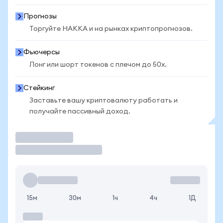
Прогнозы
Торгуйте HAKKA и на рынках криптопрогнозов.
Фьючерсы
Лонг или шорт токенов с плечом до 50x.
Стейкинг
Заставьте вашу криптовалюту работать и
получайте пассивный доход.
Торговать
15м
30м
1ч
4ч
1Д