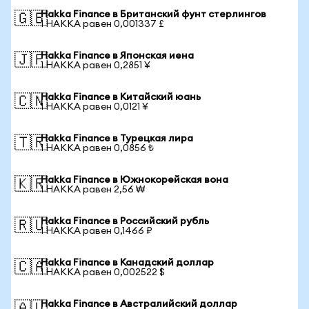
Hakka Finance в Британский фунт стерлингов
🇬🇧
1 HAKKA равен 0,001337 £
Hakka Finance в Японская иена
🇯🇵
1 HAKKA равен 0,2851 ¥
Hakka Finance в Китайский юань
🇨🇳
1 HAKKA равен 0,0121 ¥
Hakka Finance в Турецкая лира
🇹🇷
1 HAKKA равен 0,0856 ₺
Hakka Finance в Южнокорейская вона
🇰🇷
1 HAKKA равен 2,56 ₩
Hakka Finance в Российский рубль
🇷🇺
1 HAKKA равен 0,1466 ₽
Hakka Finance в Канадский доллар
🇨🇦
1 HAKKA равен 0,002522 $
Hakka Finance в Австралийский доллар