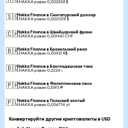
🇦🇺
1 HAKKA равен 0,002558 $
Hakka Finance в Сингапурский доллар
🇸🇬
1 HAKKA равен 0,002309 $
Hakka Finance в Швейцарский франк
🇨🇭
1 HAKKA равен 0,001461 CHF
Hakka Finance в Бразильский реал
🇧🇷
1 HAKKA равен 0,00921 R$
Hakka Finance в Бангладешская така
🇧🇩
1 HAKKA равен 0,2226 ৳
Hakka Finance в Филиппинское песо
🇵🇭
1 HAKKA равен 0,1093 ₱
Hakka Finance в Польский злотый
🇵🇱
1 HAKKA равен 0,006714 zł
Конвертируйте другие криптовалюты в USD