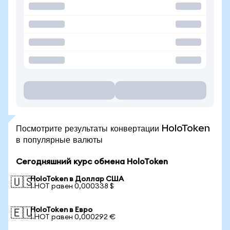
Посмотрите результаты конвертации HoloToken
в популярные валюты
Сегодняшний курс обмена HoloToken
HoloToken в Доллар США
🇺🇸
1 HOT равен 0,000338 $
HoloToken в Евро
🇪🇺
1 HOT равен 0,000292 €