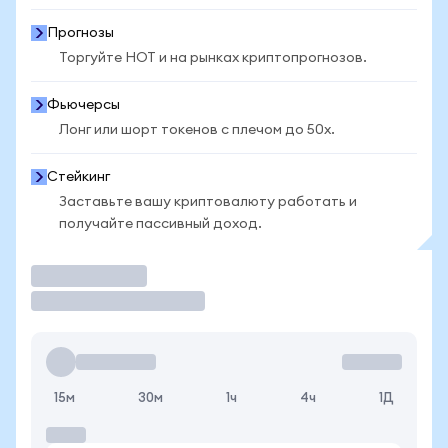
Прогнозы
Торгуйте HOT и на рынках криптопрогнозов.
Фьючерсы
Лонг или шорт токенов с плечом до 50x.
Стейкинг
Заставьте вашу криптовалюту работать и
получайте пассивный доход.
Торговать
15м
30м
1ч
4ч
1Д