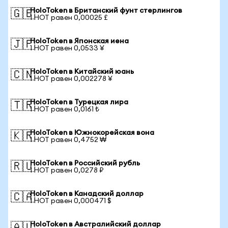
HoloToken в Британский фунт стерлингов
🇬🇧
1 HOT равен 0,00025 £
HoloToken в Японская иена
🇯🇵
1 HOT равен 0,0533 ¥
HoloToken в Китайский юань
🇨🇳
1 HOT равен 0,002278 ¥
HoloToken в Турецкая лира
🇹🇷
1 HOT равен 0,0161 ₺
HoloToken в Южнокорейская вона
🇰🇷
1 HOT равен 0,4752 ₩
HoloToken в Российский рубль
🇷🇺
1 HOT равен 0,0278 ₽
HoloToken в Канадский доллар
🇨🇦
1 HOT равен 0,000471 $
HoloToken в Австралийский доллар