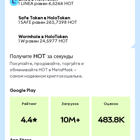
1 LINEA равен 6,5266 HOT
Safe Token в HoloToken
1 SAFE равен 263,7398 HOT
Wormhole в HoloToken
1 W равен 24,5977 HOT
Получите HOT за секунды
Покупайте, продавайте, торгуйте и
обменивайте HOT в MetaMask —
самом надёжном криптокошельке.
Google Play
Рейтинг
Загрузок
Оценок
4.4
10M+
483.8K