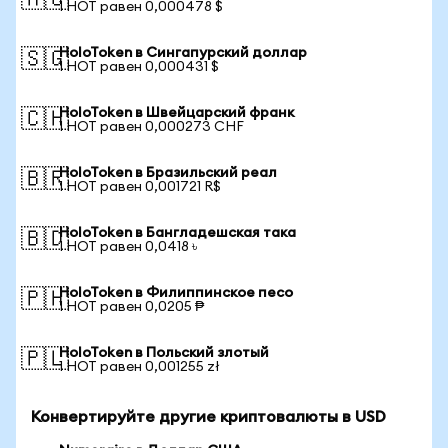
🇦🇺
1 HOT равен 0,000478 $
HoloToken в Сингапурский доллар
🇸🇬
1 HOT равен 0,000431 $
HoloToken в Швейцарский франк
🇨🇭
1 HOT равен 0,000273 CHF
HoloToken в Бразильский реал
🇧🇷
1 HOT равен 0,001721 R$
HoloToken в Бангладешская така
🇧🇩
1 HOT равен 0,0418 ৳
HoloToken в Филиппинское песо
🇵🇭
1 HOT равен 0,0205 ₱
HoloToken в Польский злотый
🇵🇱
1 HOT равен 0,001255 zł
Конвертируйте другие криптовалюты в USD