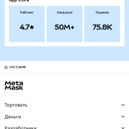
App Store
Рейтинг
Загрузок
Оценок
4.7
50M+
75.8K
HOT/AMP
Нижний колонтитул сайта MetaMask
Торговать
Торговля
Деньги
Swaps
Покупайте
Разработчики