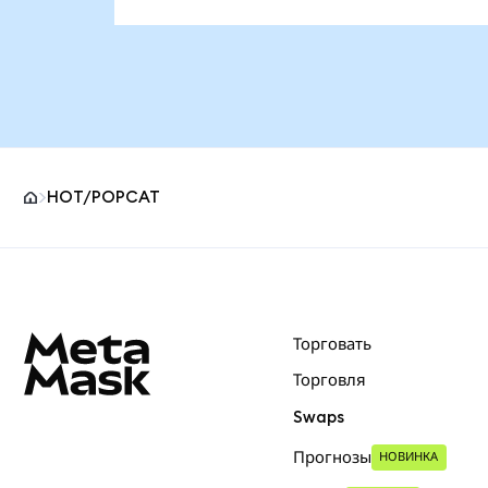
HOT/POPCAT
Нижний колонтитул сайта MetaMask
Торговать
Торговля
Swaps
Прогнозы
НОВИНКА