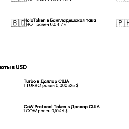
HoloToken в Бангладешская така
🇧🇩
🇵
1 HOT равен 0,0417 ৳
юты в USD
Turbo в Доллар США
1 TURBO равен 0,000828 $
CoW Protocol Token в Доллар США
1 COW равен 0,1046 $