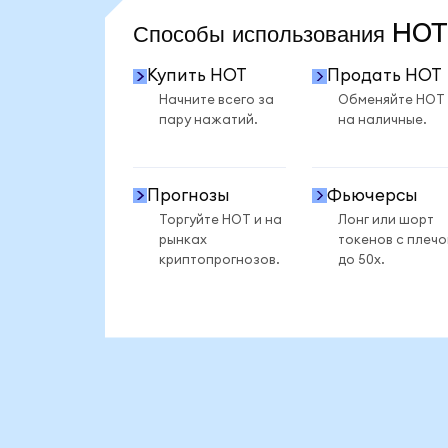
Способы использования HO
Купить HOT
Продать HOT
Начните всего за
Обменяйте HOT
пару нажатий.
на наличные.
Прогнозы
Фьючерсы
Торгуйте HOT и на
Лонг или шорт
рынках
токенов с плеч
криптопрогнозов.
до 50x.