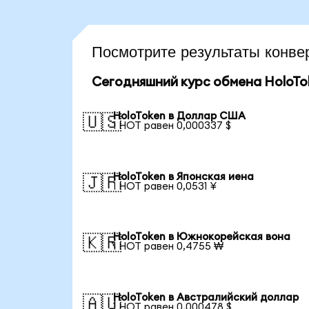
Посмотрите результаты конв
Сегодняшний курс обмена HoloTo
HoloToken в Доллар США
🇺🇸
1 HOT равен 0,000337 $
HoloToken в Японская иена
🇯🇵
1 HOT равен 0,0531 ¥
HoloToken в Южнокорейская вона
🇰🇷
1 HOT равен 0,4755 ₩
HoloToken в Австралийский доллар
🇦🇺
1 HOT равен 0,000478 $