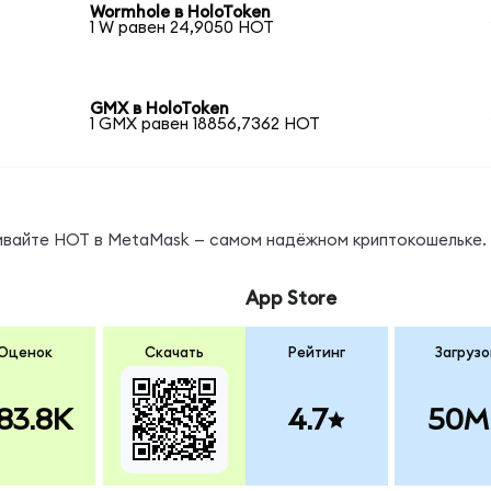
Wormhole в HoloToken
1 W равен 24,9050 HOT
GMX в HoloToken
1 GMX равен 18856,7362 HOT
нивайте HOT в MetaMask — самом надёжном криптокошельке.
App Store
Оценок
Скачать
Рейтинг
Загрузо
83.8K
4.7
50M