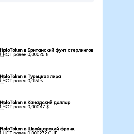
HoloToken в Британский фунт стерлингов

1 HOT равен 0,00025 £
HoloToken в Турецкая лира

1 HOT равен 0,0161 ₺
HoloToken в Канадский доллар

1 HOT равен 0,00047 $
HoloToken в Швейцарский франк

1 HOT равен 0,000272 CHF