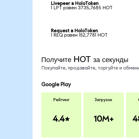
Livepeer в HoloToken
1 LPT равен 3735,7685 HOT
Request в HoloToken
1 REQ равен 152,7781 HOT
Получите HOT за секунды
Покупайте, продавайте, торгуйте и обме
Google Play
Рейтинг
Загрузок
4.4
10M+
4