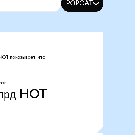
POPCAT
HOT показывает, что
ОТЕ
лрд
HOT