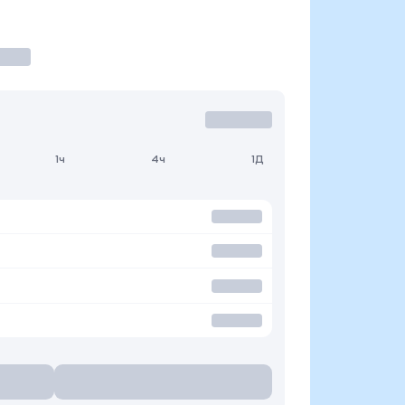
1ч
4ч
1Д