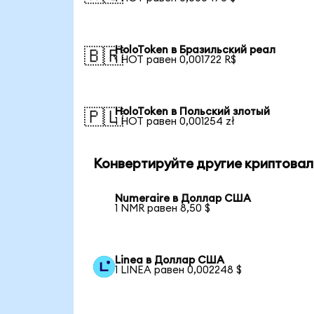
HoloToken в Бразильский реал
🇧🇷
1 HOT равен 0,001722 R$
HoloToken в Польский злотый
🇵🇱
1 HOT равен 0,001254 zł
Конвертируйте другие криптовал
Numeraire в Доллар США
1 NMR равен 8,50 $
Linea в Доллар США
1 LINEA равен 0,002248 $