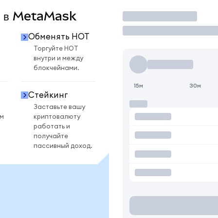
T в MetaMask
Торговать
Обменять HOT
Торгуйте HOT
внутри и между
блокчейнами.
15м
30м
Стейкинг
Заставьте вашу
ом
криптовалюту
работать и
получайте
пассивный доход.