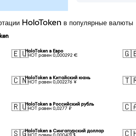
ертации HoloToken в популярные валюты
ken
HoloToken в Евро
🇪🇺
🇬
1 HOT равен 0,000292 €
HoloToken в Китайский юань
🇨🇳
🇹
1 HOT равен 0,002276 ¥
HoloToken в Российский рубль
🇷🇺
🇨
1 HOT равен 0,0277 ₽
HoloToken в Сингапурский доллар
🇸🇬
🇨
1 HOT равен 0,000431 $